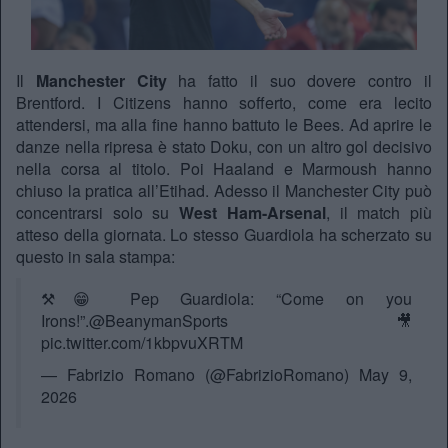
Il
Manchester City
ha fatto il suo dovere contro il
Brentford. I Citizens hanno sofferto, come era lecito
attendersi, ma alla fine hanno battuto le Bees. Ad aprire le
danze nella ripresa è stato Doku, con un altro gol decisivo
nella corsa al titolo. Poi Haaland e Marmoush hanno
chiuso la pratica all’Etihad. Adesso il Manchester City può
concentrarsi solo su
West Ham-Arsenal
, il match più
atteso della giornata. Lo stesso Guardiola ha scherzato su
questo in sala stampa:
⚒️😁 Pep Guardiola: “Come on you
Irons!”.
@BeanymanSports
🎥
pic.twitter.com/1kbpvuXRTM
— Fabrizio Romano (@FabrizioRomano)
May 9,
2026