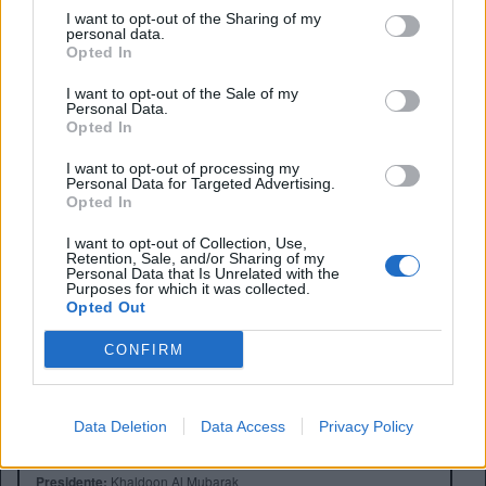
I want to opt-out of the Sharing of my
personal data.
Opted In
I want to opt-out of the Sale of my
Personal Data.
Opted In
I want to opt-out of processing my
Personal Data for Targeted Advertising.
Opted In
I want to opt-out of Collection, Use,
Retention, Sale, and/or Sharing of my
Personal Data that Is Unrelated with the
Purposes for which it was collected.
Opted Out
CONFIRM
Anno di Fondazione:
1880 come St Mark's
Data Deletion
Data Access
Privacy Policy
Stadio:
Etihad Stadium (47.405)
Città:
Manchester
Presidente:
Khaldoon Al Mubarak