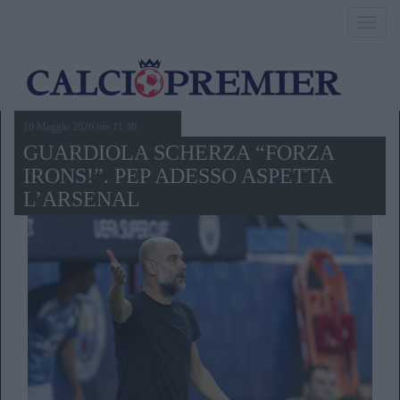
Toggl
navig
10 Maggio 2026,ore 11.30
GUARDIOLA SCHERZA “FORZA
IRONS!”. PEP ADESSO ASPETTA
L’ARSENAL