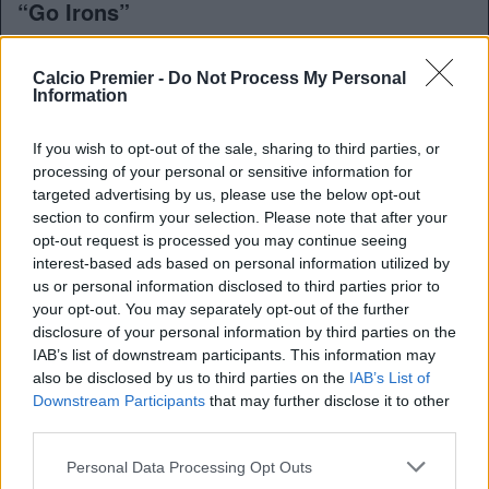
“Go Irons”
“
Il Brentford è un avversario davvero ostico
. In questa
stagione lo hanno dimostrato ovunque abbiano giocato. Le
Calcio Premier -
Do Not Process My Personal
transizioni, i calci piazzati, le rimesse laterali. Abbiamo
Information
sofferto nei primi minuti, ma poi abbiamo giocato una
partita davvero buona, soprattutto sulla fascia sinistra nel
If you wish to opt-out of the sale, sharing to third parties, or
primo tempo. Nel secondo tempo, da entrambe le parti.
processing of your personal or sensitive information for
Jeremy (
Doku
) è eccezionale in molte cose. La differenza
targeted advertising by us, please use the below opt-out
nel secondo tempo è stata che abbiamo mandato più
section to confirm your selection. Please note that after your
giocatori in area. Ecco perché abbiamo faticato a
opt-out request is processed you may continue seeing
concretizzare nel primo tempo. Alla fine, otteniamo un
interest-based ads based on personal information utilized by
ottimo risultato e andiamo avanti.
Forza Irons
!”
us or personal information disclosed to third parties prior to
your opt-out. You may separately opt-out of the further
disclosure of your personal information by third parties on the
IAB’s list of downstream participants. This information may
also be disclosed by us to third parties on the
IAB’s List of
Downstream Participants
that may further disclose it to other
third parties.
Personal Data Processing Opt Outs