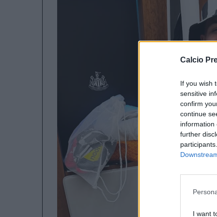
Calcio Pr
If you wish 
sensitive in
confirm you
continue se
information 
further disc
participants
Downstream 
Persona
I want t