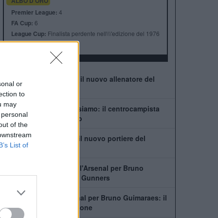
ALBO D'ORO
Premier League:
4
FA Cup:
6
League Cup:
Finalista perdente nell\\\'edizione del 1976
FA Community Shield:
1
Chi è Matthias Jaissle: il nuovo allenatore del
sonal or
Newcastle
ection to
ou may
Guimaraes-Arsenal, ci siamo: il centrocampista
 personal
pronto a lasciare il ritiro
out of the
 downstream
Chi è Lukas Hornicek: il nuovo portiere del
B’s List of
Newcastle
In Newcastle dice no all'Arsenal per Bruno
Guimaraes. Il piano dei Gunners
Newcastle, no all'Arsenal per Bruno Guimaraes: il
capitano vuole la cessione