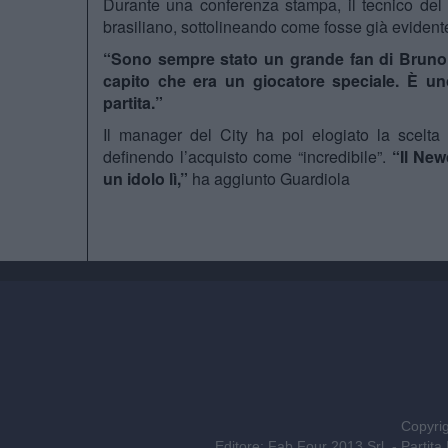
Durante una conferenza stampa, il tecnico del
brasiliano, sottolineando come fosse già evidente 
“Sono sempre stato un grande fan di Bruno
capito che era un giocatore speciale. È uno
partita.”
Il manager del City ha poi elogiato la scelta 
definendo l’acquisto come “incredibile”.
“Il New
un idolo lì,”
ha aggiunto Guardiola
Copyrig
Editore: Fab Four 2013 Srl. - Part