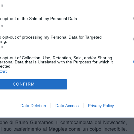
In
o opt-out of the Sale of my Personal Data.
In
to opt-out of processing my Personal Data for Targeted
ing.
In
o opt-out of Collection, Use, Retention, Sale, and/or Sharing
ersonal Data that Is Unrelated with the Purposes for which it
lected.
Out
CONFIRM
Data Deletion
Data Access
Privacy Policy
one di Bruno Guimaraes, il centrocampista del Newcastle,
il suo trasferimento ai Magpies come un colpo incredibile.