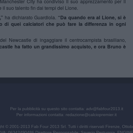
 Manchester City ha condiviso il suo apprezzamento per il
il suo talento fin dai tempi del Lione.
,”
ha dichiarato Guardiola.
“Da quando era al Lione, si è
 di quei calciatori che può fare la differenza in ogni
del Newcastle di ingaggiare il centrocampista brasiliano,
castle ha fatto un grandissimo acquisto, e ora Bruno è
Per la pubblicità su questo sito contatta:
adv@fabfour2013.it
Per informazioni contatta:
redazione@calciopremier.it
ht © 2001-2013 Fab Four 2013 Srl. Tutti i diritti riservati Firenze, Otto
ita IVA: 06342490486 Direttore Responsabile: Saverio Pestuggia. ENG