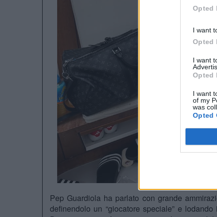
Opted 
I want t
Opted 
I want 
Advertis
Opted 
I want t
of my P
was col
Opted 
Pep Guardiola ha parlato con grande ammirazi
definendolo un “giocatore speciale” e lodando 