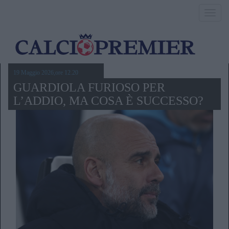
Toggl
navig
19 Maggio 2026,ore 12.20
GUARDIOLA FURIOSO PER
L’ADDIO, MA COSA È SUCCESSO?