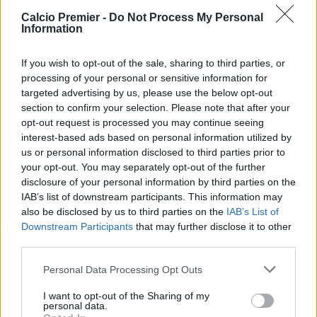
Il City deve giocare oggi contro il Bournemouth una partita
Calcio Premier -
Do Not Process My Personal
cruciale nella corsa al titolo. L’attenzione adesso è tutta sul
Information
catalano, che ieri
ha parlato con i giocatori in piena
notte
attraverso una chiamata. Il tutto per scusarsi con
If you wish to opt-out of the sale, sharing to third parties, or
loro, e per confermare la propria scelta. Un gruppo sotto
processing of your personal or sensitive information for
shock, visto che Guardiola non aveva comunicato l’addio
targeted advertising by us, please use the below opt-out
ai giocatori, vista
l’importanza di questo finale
di
section to confirm your selection. Please note that after your
stagione.
opt-out request is processed you may continue seeing
interest-based ads based on personal information utilized by
us or personal information disclosed to third parties prior to
your opt-out. You may separately opt-out of the further
disclosure of your personal information by third parties on the
IAB’s list of downstream participants. This information may
also be disclosed by us to third parties on the
IAB’s List of
Downstream Participants
that may further disclose it to other
third parties.
Personal Data Processing Opt Outs
I want to opt-out of the Sharing of my
personal data.