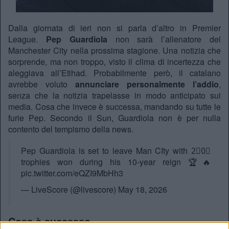
Dalla giornata di ieri non si parla d’altro in Premier
League.
Pep Guardiola
non sarà l’allenatore del
Manchester City nella prossima stagione. Una notizia che
sorprende, ma non troppo, visto il clima di incertezza che
aleggiava all’Etihad. Probabilmente però, il catalano
avrebbe voluto
annunciare personalmente l’addio
,
senza che la notizia trapelasse in modo anticipato sui
media. Cosa che invece è successa, mandando su tutte le
furie Pep. Secondo il Sun, Guardiola non è per nulla
contento del tempismo della news.
Pep Guardiola is set to leave Man CIty with 2⃣0⃣
trophies won during his 10-year reign 🏆🔥
pic.twitter.com/eQZI9MbHh3
— LiveScore (@livescore)
May 18, 2026
Cosa è successo