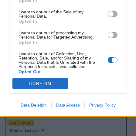
Opted In
I want to opt-out of the Sale of my
Personal Data.
Opted In
I want to opt-out of processing my
Personal Data for Targeted Advertising.
Opted In
I want to opt-out of Collection, Use,
Retention, Sale, and/or Sharing of my
Personal Data that Is Unrelated with the
Purposes for which it was collected.
Opted Out
CONFIRM
Anno di Fondazione:
1880 come St Mark's
Stadio:
Etihad Stadium (47.405)
Città:
Manchester
Data Deletion
Data Access
Privacy Policy
Presidente:
Khaldoon Al Mubarak
Manager:
Pep Guardiola
ALBO D'ORO
Premier League:
10