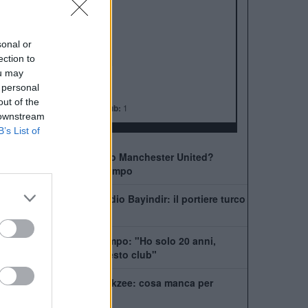
ALBO D'ORO
Premier League:
20
FA Cup:
13
sonal or
League Cup:
6
ection to
FA Community Shield:
21
ou may
Champions League:
3
 personal
Supercoppa Europea:
1
out of the
Coppa del Mondo per Club:
1
 downstream
B’s List of
Come giocherà il nuovo Manchester United?
Rivoluzione a centrocampo
Manchester United, addio Bayindir: il portiere turco
vola in Liga
United, Yoro chiede tempo: "Ho solo 20 anni,
posso dare tanto a questo club"
La Juventus ha il si Zirkzee: cosa manca per
chiudere