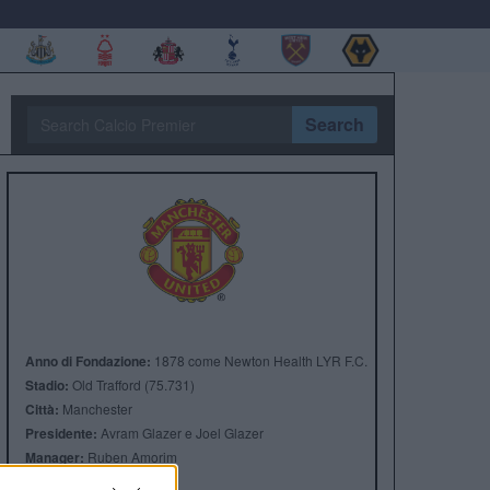
Search
Anno di Fondazione:
1878 come Newton Health LYR F.C.
Stadio:
Old Trafford (75.731)
Città:
Manchester
Presidente:
Avram Glazer e Joel Glazer
Manager:
Ruben Amorim