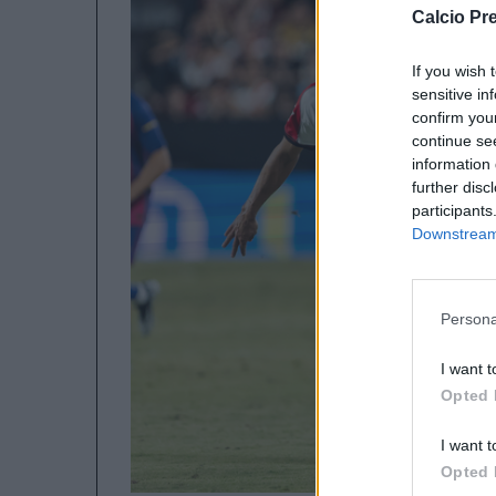
Calcio Pr
If you wish 
sensitive in
confirm you
continue se
information 
further disc
participants
Downstream 
Persona
I want t
Opted 
I want t
Opted 