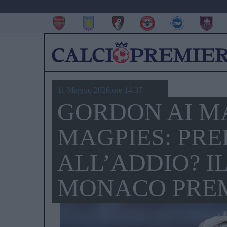
11 Maggio 2026,ore 14.37
GORDON AI MA
MAGPIES: PR
ALL’ADDIO? I
MONACO PRE