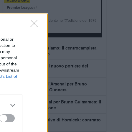
ALBO D'ORO
Premier League:
4
FA Cup:
6
League Cup:
Finalista perdente nell\\\'edizione del 1976
FA Community Shield:
1
sonal or
ection to
Guimaraes-Arsenal, ci siamo: il centrocampista
ou may
pronto a lasciare il ritiro
 personal
out of the
Chi è Lukas Hornicek: il nuovo portiere del
 downstream
Newcastle
B’s List of
In Newcastle dice no all'Arsenal per Bruno
Guimaraes. Il piano dei Gunners
Newcastle, no all'Arsenal per Bruno Guimaraes: il
capitano vuole la cessione
Newcastle, ufficiale l'arrivo di Hornicek: contratto
fino al 2031