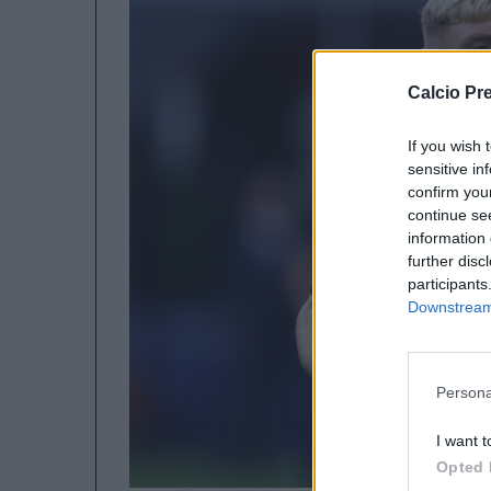
Calcio Pr
If you wish 
sensitive in
confirm you
continue se
information 
further disc
participants
Downstream 
Persona
I want t
Opted 