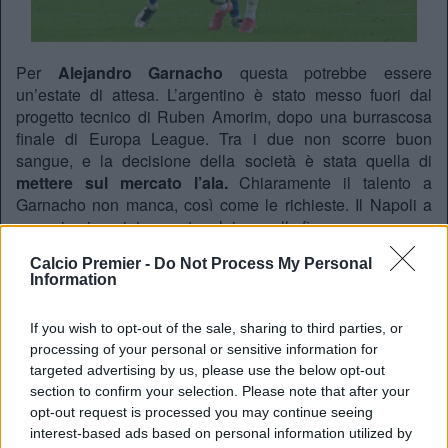
Per
Alejandro Garnacho
questa potrebbe essere
un’estate di attesa. L’argentino è stato messo fuori dal
progetto tecnico di Ruben Amorim, dopo una burrascosa
finale di Europa League. Tra i due non scorre buon
sangue, e la decisione della società è stata quella di
mettere sul mercato l’ala.
Chiaramente il talento a
Garnacho non manca, così come le richieste. Il Napoli a
gennaio si era interessato a lui, ma alla fine non se ne era
fatto niente. Negli ultimi giorni sembra che ad interessarsi
Calcio Premier -
Do Not Process My Personal
a lui sia stato un grande ex del Manchester United, 0vvero
Information
Cristiano Ronaldo.
Coppia da sogno
If you wish to opt-out of the sale, sharing to third parties, or
Il passato, e quello avrebbe dovuto essere il futuro dei Red
processing of your personal or sensitive information for
targeted advertising by us, please use the below opt-out
Devils.
L’Al-Nassr
infatti, avrebbe tentato di approcciare
section to confirm your selection. Please note that after your
proprio Garnacho. Come riporta il
Telegraph
, l’argentino
opt-out request is processed you may continue seeing
avrebbe declinato l’offerta
. Vuole giocare in Europa, e
interest-based ads based on personal information utilized by
rifiuta le destinazioni saudite. Il 21enne ha una valutazione