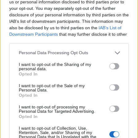
us or personal information disclosed to third parties prior to
di circa 45 milioni, ed il Manchester United spera nella sua
your opt-out. You may separately opt-out of the further
cessione per mettere a bilancio una plusvalenza
disclosure of your personal information by third parties on the
importante, e per finanziare nuovi colpi.
IAB’s list of downstream participants. This information may
also be disclosed by us to third parties on the
IAB’s List of
Downstream Participants
that may further disclose it to other
third parties.
Personal Data Processing Opt Outs
I want to opt-out of the Sharing of my
personal data.
Opted In
I want to opt-out of the Sale of my
Personal Data.
Opted In
Anno di Fondazione:
1878 come Newton Health LYR F.C.
I want to opt-out of processing my
Stadio:
Old Trafford (75.731)
Personal Data for Targeted Advertising.
Città:
Manchester
Opted In
Presidente:
Avram Glazer e Joel Glazer
Manager:
Ruben Amorim
I want to opt-out of Collection, Use,
Retention, Sale, and/or Sharing of my
Personal Data that Is Unrelated with the
ALBO D'ORO