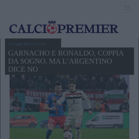
Toggl
navig
13 Luglio 2025,ore 13.00
GARNACHO E RONALDO, COPPIA
DA SOGNO. MA L’ARGENTINO
DICE NO