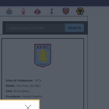
Search
Anno di Fondazione:
1874
Stadio:
Villa Park (42.682)
Città:
Birmingham
Presidente:
Nassef Sawiris
Manager:
Unay Emery