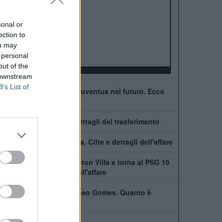
ALBO D'ORO
Premier League:
7
FA Cup:
7
sonal or
League Cup:
5
ection to
FA Community Shield:
1
ou may
 personal
Champions League:
1
out of the
 downstream
B’s List of
Dibu Martinez, niente Juventus nel futuro. Ecco
perchè non si farà
Digne al PSG: cifre e dettagli del trasferimento
Garnacho all'Aston Villa. Cifre e dettagli dell'affare
Lucas Digne lascia l'Aston Villa e torna al PSG 10
anni dopo: i dettagli dell'affare
L'Aston Villa prende Joao Gomes. Quanto è
costato e dettagli