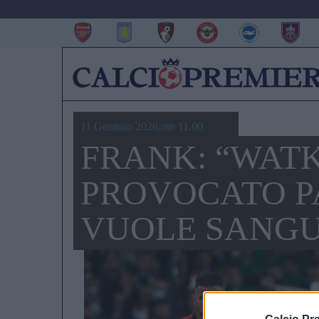
11 Gennaio 2026,ore 11.00
FRANK: “WAT
PROVOCATO P
VUOLE SANGU