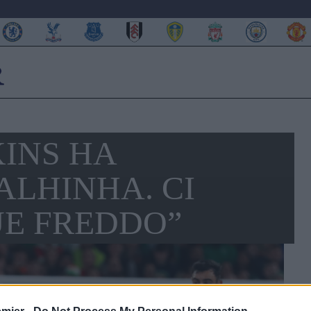
KINS HA
ALHINHA. CI
E FREDDO”