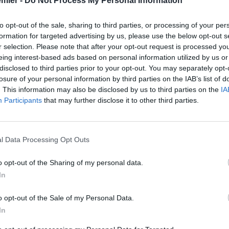
emier -
Do Not Process My Personal Information
to opt-out of the sale, sharing to third parties, or processing of your per
formation for targeted advertising by us, please use the below opt-out s
r selection. Please note that after your opt-out request is processed y
eing interest-based ads based on personal information utilized by us or
disclosed to third parties prior to your opt-out. You may separately opt-
losure of your personal information by third parties on the IAB’s list of
. This information may also be disclosed by us to third parties on the
IA
Participants
that may further disclose it to other third parties.
l Data Processing Opt Outs
o opt-out of the Sharing of my personal data.
In
o opt-out of the Sale of my Personal Data.
In
to. Il
Tottenham
è ormai in piena crisi, ed è stato eliminato
 Spurs con un gran primo tempo. Nonostante Odobert abbia