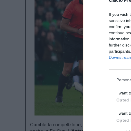
Calcio Pr
If you wish 
sensitive in
confirm you
continue se
information 
further disc
participants
Downstream 
Persona
I want t
Opted 
I want t
Opted 
Cambia la competizione, ma non cambia il risulta
anche in Fa Cup.
L’Aston Villa
ha superato gli