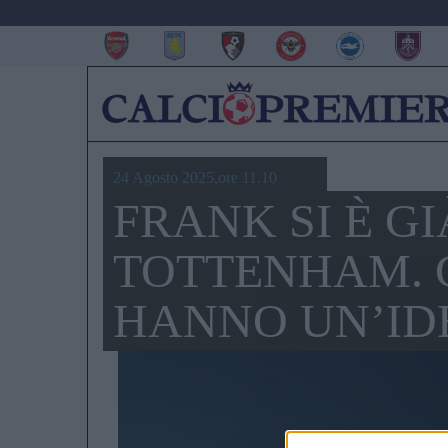
24 Agosto 2025,ore 11.10
FRANK SI È GI
TOTTENHAM. 
HANNO UN’ID