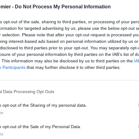
emier -
Do Not Process My Personal Information
to opt-out of the sale, sharing to third parties, or processing of your per
formation for targeted advertising by us, please use the below opt-out s
r selection. Please note that after your opt-out request is processed y
eing interest-based ads based on personal information utilized by us or
disclosed to third parties prior to your opt-out. You may separately opt-
losure of your personal information by third parties on the IAB’s list of
. This information may also be disclosed by us to third parties on the
IA
Participants
that may further disclose it to other third parties.
l Data Processing Opt Outs
o opt-out of the Sharing of my personal data.
In
si erà già potuto notare alla guida del Brentford. Il tecnico
aveva fatto vedere tutta la sua bravura. Un’ottima gestione
o opt-out of the Sale of my Personal Data.
losa preparazione delle partite
, ed una duttilità intrigante.
In
atissimo passaggio al piano di sopra, con il Tottenham che lo