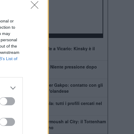
ALBO D'ORO
Premier League:
2
FA Cup:
8
League Cup:
4
sonal or
FA Community Shield:
7
ection to
ou may
 personal
out of the
Tottenham, che succede a Vicario: Kinsky è il
 downstream
nuovo titolare
B’s List of
De Zerbi: "Kulusevski? Niente pressione dopo
l'infortunio"
Tottenham scatenato per Gakpo: contatto con gli
agenti, De Zerbi vuole l'olandese
Il Tottenham cerca un'ala: tutti i profili cercati nel
mercato Spurs
Futuro in bilico per Marmoush al City: il Tottenham
si inserisce per l'egiziano