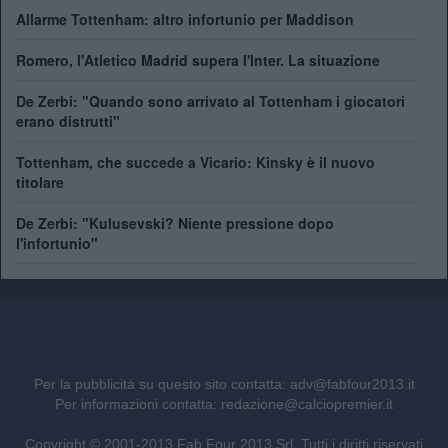
Allarme Tottenham: altro infortunio per Maddison
Romero, l'Atletico Madrid supera l'Inter. La situazione
De Zerbi: "Quando sono arrivato al Tottenham i giocatori
erano distrutti"
Tottenham, che succede a Vicario: Kinsky è il nuovo
titolare
De Zerbi: "Kulusevski? Niente pressione dopo
l'infortunio"
Per la pubblicità su questo sito contatta:
adv@fabfour2013.it
Per informazioni contatta:
redazione@calciopremier.it
Copyright © 2001-2013 Fab Four 2013 Srl. Tutti i diritti riservati