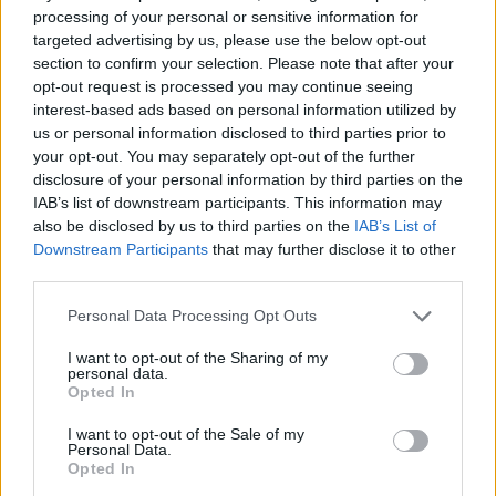
processing of your personal or sensitive information for
Dominic Solanke on Instagram.
targeted advertising by us, please use the below opt-out
pic.twitter.com/PjpiC09tIW
section to confirm your selection. Please note that after your
— Alasdair Gold (@AlasdairGold)
December 12,
opt-out request is processed you may continue seeing
2025
interest-based ads based on personal information utilized by
us or personal information disclosed to third parties prior to
your opt-out. You may separately opt-out of the further
Il rientro
disclosure of your personal information by third parties on the
IAB’s list of downstream participants. This information may
“Tutti quelli che erano disponibili per lo Sparta Praga sono
also be disclosed by us to third parties on the
IAB’s List of
disponibili per il Forest.
Credo che sia una buona notizia
Downstream Participants
that may further disclose it to other
per Dom (Solanke,sui social ha fatto capire di star meglio),
third parties.
ha rimediato l’infortunio a luglio e si trascina da un po’.
Quando tornerà ad allenarsi a pieno regime e sarà
Personal Data Processing Opt Outs
disponibile, dirò qualcosa. Sono felice di rispondere a tutte
queste domande,
ma mi annoiano un po
‘. Brennan
I want to opt-out of the Sharing of my
personal data.
Johnson aveva solo un piccolo problema e tornerà per il
Opted In
Forest”
I want to opt-out of the Sale of my
Personal Data.
Opted In