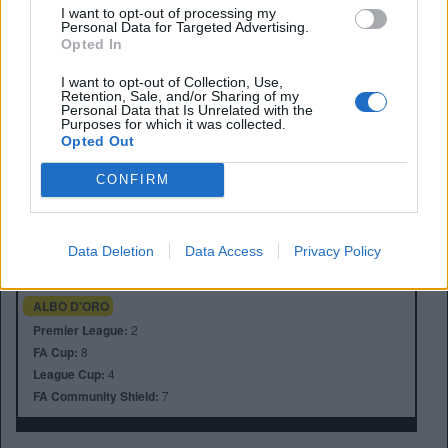
I want to opt-out of processing my
Personal Data for Targeted Advertising.
Opted In
I want to opt-out of Collection, Use,
Retention, Sale, and/or Sharing of my
Personal Data that Is Unrelated with the
Purposes for which it was collected.
Opted Out
CONFIRM
Anno di Fondazione:
1882 come Hotspur F.C.
Stadio:
Tottenham Hotspur Stadium (62850)
Città:
Londra
Data Deletion
Data Access
Privacy Policy
Presidente:
Daniel Levy
Manager:
Ange Postecoglou
ALBO D'ORO
Premier League:
2
FA Cup:
8
League Cup:
4
FA Community Shield:
7