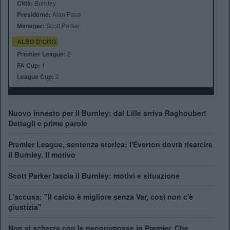
Città:
Burnley
Presidente:
Alan Pace
Manager:
Scott Parker
ALBO D'ORO
Premier League:
2
FA Cup:
1
League Cup:
2
Nuovo innesto per il Burnley: dal Lille arriva Raghouber!
Dettagli e prime parole
Premier League, sentenza storica: l'Everton dovrà risarcire
il Burnley. Il motivo
Scott Parker lascia il Burnley: motivi e situazione
L'accusa: "Il calcio è migliore senza Var, così non c'è
giustizia"
Non si scherza con le neopromosse in Premier. Che