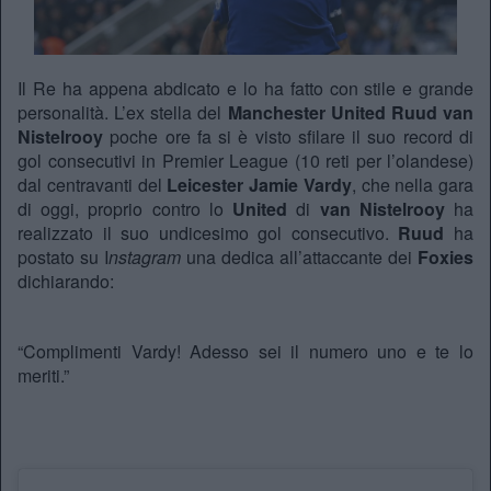
Il Re ha appena abdicato e lo ha fatto con stile e grande
personalità. L’ex stella del
Manchester United Ruud van
Nistelrooy
poche ore fa si è visto sfilare il suo record di
gol consecutivi in Premier League (10 reti per l’olandese)
dal centravanti del
Leicester Jamie Vardy
, che nella gara
di oggi, proprio contro lo
United
di
van Nistelrooy
ha
realizzato il suo undicesimo gol consecutivo.
Ruud
ha
postato su I
nstagram
una dedica all’attaccante dei
Foxies
dichiarando:
“Complimenti Vardy! Adesso sei il numero uno e te lo
meriti.”