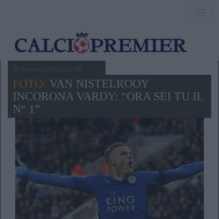
Toggl
navig
28 Novembre 2015,ore 22.38
FOTO:
VAN NISTELROOY
INCORONA VARDY: “ORA SEI TU IL
N° 1”