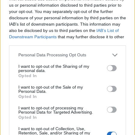
us or personal information disclosed to third parties prior to
your opt-out. You may separately opt-out of the further
disclosure of your personal information by third parties on the
IAB’s list of downstream participants. This information may
Well done @vardy7! You’re number one now and you
also be disclosed by us to third parties on the
IAB’s List of
deserved it. #11inarow.
Downstream Participants
that may further disclose it to other
third parties.
Una foto pubblicata da Ruud van Nistelrooy (@rvnistelrooy) in data:
Personal Data Processing Opt Outs
I want to opt-out of the Sharing of my
LEONARDO VIGNOZZI
personal data.
Opted In
I want to opt-out of the Sale of my
Personal Data.
Opted In
I want to opt-out of processing my
Personal Data for Targeted Advertising.
Opted In
I want to opt-out of Collection, Use,
Retention, Sale, and/or Sharing of my