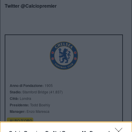
Twitter @Calciopremier
Anno di Fondazione:
1905
Stadio:
Stamford Bridge (41.837)
Città:
Londra
Presidente:
Todd Boehly
Manager:
Enzo Maresca
ALBO D'ORO
Premier League:
6