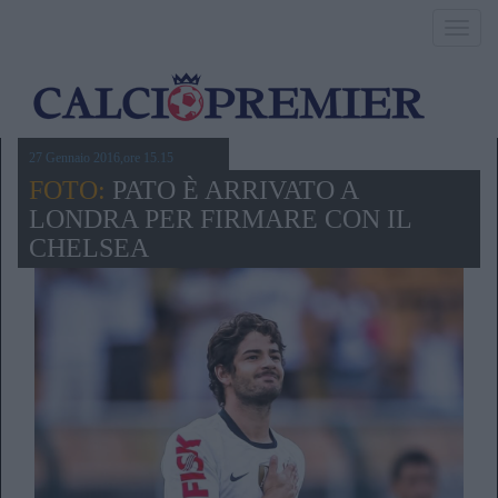
Toggl
navig
27 Gennaio 2016,ore 15.15
FOTO:
PATO È ARRIVATO A
LONDRA PER FIRMARE CON IL
CHELSEA