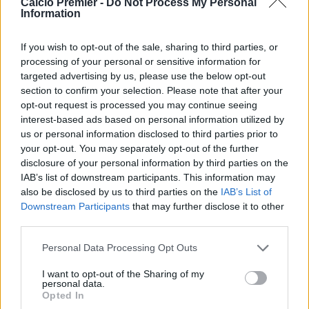
Calcio Premier -
Do Not Process My Personal
FA Cup:
8
Information
League Cup:
5
FA Community Shield:
4
If you wish to opt-out of the sale, sharing to third parties, or
Champions League:
2
processing of your personal or sensitive information for
Supercoppa Europea:
2
targeted advertising by us, please use the below opt-out
Coppa del Mondo per Club:
1
section to confirm your selection. Please note that after your
opt-out request is processed you may continue seeing
interest-based ads based on personal information utilized by
Chelsea, ecco il nuovo terzino: vicino Pep Chavarría dal
us or personal information disclosed to third parties prior to
Rayo Vallecano
your opt-out. You may separately opt-out of the further
disclosure of your personal information by third parties on the
City scatenato sulle corsie: contatto per Pedro Neto,
IAB’s list of downstream participants. This information may
Savinho spinge per l'addio
also be disclosed by us to third parties on the
IAB’s List of
Downstream Participants
that may further disclose it to other
Mudryk, stop alla squalifica. Ma quale sarà il suo futuro al
third parties.
Chelsea?
Personal Data Processing Opt Outs
Chelsea, rosa infinita da 40 giocatori: il problema di Xabi
Alonso
I want to opt-out of the Sharing of my
personal data.
Opted In
Il Chelsea prende Henderson e Welbeck. Perchè i Blues