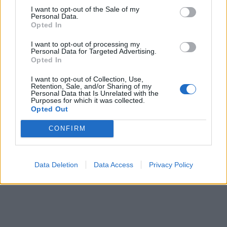
hanno cambiato strategia?
I want to opt-out of the Sale of my
Personal Data.
Opted In
I want to opt-out of processing my
Personal Data for Targeted Advertising.
Opted In
Per la pubblicità su questo sito contatta:
adv@fabfour2013.it
I want to opt-out of Collection, Use,
Per informazioni contatta:
redazione@calciopremier.it
Retention, Sale, and/or Sharing of my
Personal Data that Is Unrelated with the
Purposes for which it was collected.
Copyright © 2001-2013 Fab Four 2013 Srl. Tutti i diritti riservati
Opted Out
Firenze, Ottobre 2014
Editore: Fab Four 2013 Srl. - Partita IVA: 06342490486 Direttore
CONFIRM
Responsabile: Saverio Pestuggia. ENGINEERING
fgiova.com
LAYOUT G. Ligas
Data Deletion
Data Access
Privacy Policy