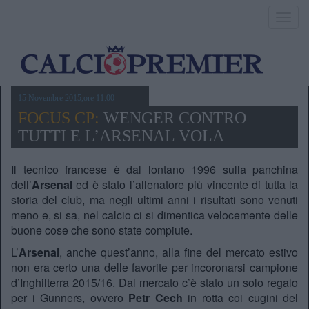
Toggl
navig
15 Novembre 2015,ore 11.00
FOCUS CP:
WENGER CONTRO
TUTTI E L’ARSENAL VOLA
Il tecnico francese è dal lontano 1996 sulla panchina
dell’
Arsenal
ed è stato l’allenatore più vincente di tutta la
storia del club, ma negli ultimi anni i risultati sono venuti
meno e, si sa, nel calcio ci si dimentica velocemente delle
buone cose che sono state compiute.
L’
Arsenal
, anche quest’anno, alla fine del mercato estivo
non era certo una delle favorite per incoronarsi campione
d’Inghilterra 2015/16. Dal mercato c’è stato un solo regalo
per i Gunners, ovvero
Petr Cech
in rotta coi cugini del