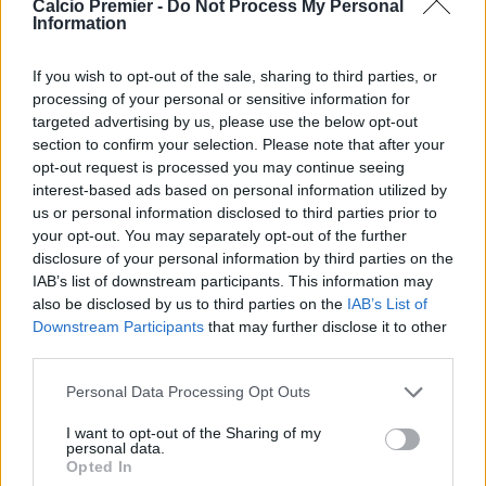
Calcio Premier -
Do Not Process My Personal
primo posto meritato per il gioco espresso e per la coralità
Information
del gruppo, caratteristica importantissima per trionfare in
Premier League.
Non sarà sicuramente una passeggiata
If you wish to opt-out of the sale, sharing to third parties, or
vincere la competizione perché i due club di Manchester
processing of your personal or sensitive information for
sembrano veramente intenzionati a combattere fino a
targeted advertising by us, please use the below opt-out
Maggio per la vittoria finale, ma in una stagione in cui due
section to confirm your selection. Please note that after your
big come
Chelsea
e
Liverpool
non potranno dire la loro
opt-out request is processed you may continue seeing
nei piani alti della graduatoria, l’occasione è ghiotta per
interest-based ads based on personal information utilized by
colmare il vuoto di una
Premier League
che dura dalla
us or personal information disclosed to third parties prior to
stagione 2003/04.
your opt-out. You may separately opt-out of the further
disclosure of your personal information by third parties on the
In tanti si sono innamorati del calcio, i perché sono i più
IAB’s list of downstream participants. This information may
svariati: da
“il calcio è una scienza inesatta”
, al
“è strano
also be disclosed by us to third parties on the
IAB’s List of
ed imprevedibile”
, oltre ad essere maledettamente bello e
Downstream Participants
that may further disclose it to other
romantico. Romantico sì, un po’ come l’Arsenal di
George
third parties.
Graham
o per capirsi meglio, quella di
Nick Hornby
in
“Febbre a 90”
. Sarà improbabile che si ripeta la stagione
Personal Data Processing Opt Outs
1988/89
perché in panchina non c’è
Graham
, ma
Wenger
,
perché lo stadio non è più
Highbury
, ma è l’
Emirates
e
I want to opt-out of the Sharing of my
personal data.
via discorrendo. Comunque la cosa sicura è che il nuovo
Opted In
Arsenal
di Wenger sarà un grande protagonista di questa