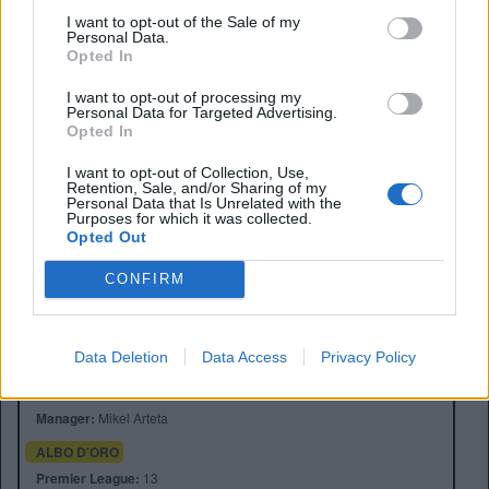
Premier League e che
il maestro francese di Football ci
I want to opt-out of the Sale of my
Personal Data.
capisce,
eccome.
Opted In
I want to opt-out of processing my
ALESSANDRO BARBATI
Personal Data for Targeted Advertising.
Opted In
I want to opt-out of Collection, Use,
Retention, Sale, and/or Sharing of my
Personal Data that Is Unrelated with the
Purposes for which it was collected.
Opted Out
CONFIRM
Anno di Fondazione:
1886 come Dial Square
Stadio:
Emirates Stadium (60.338)
Data Deletion
Data Access
Privacy Policy
Città:
Londra
Presidente:
Sran Kroenke
Manager:
Mikel Arteta
ALBO D'ORO
Premier League:
13