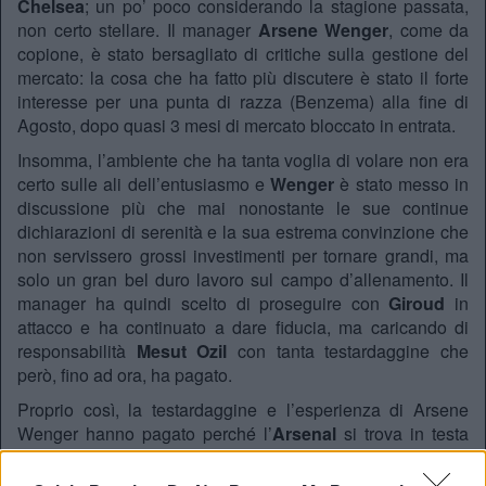
Chelsea
; un po’ poco considerando la stagione passata,
non certo stellare. Il manager
Arsene Wenger
, come da
copione, è stato bersagliato di critiche sulla gestione del
mercato: la cosa che ha fatto più discutere è stato il forte
interesse per una punta di razza (Benzema) alla fine di
Agosto, dopo quasi 3 mesi di mercato bloccato in entrata.
Insomma, l’ambiente che ha tanta voglia di volare non era
certo sulle ali dell’entusiasmo e
Wenger
è stato messo in
discussione più che mai nonostante le sue continue
dichiarazioni di serenità e la sua estrema convinzione che
non servissero grossi investimenti per tornare grandi, ma
solo un gran bel duro lavoro sul campo d’allenamento. Il
manager ha quindi scelto di proseguire con
Giroud
in
attacco e ha continuato a dare fiducia, ma caricando di
responsabilità
Mesut Ozil
con tanta testardaggine che
però, fino ad ora, ha pagato.
Proprio così, la testardaggine e l’esperienza di Arsene
Wenger hanno pagato perché l’
Arsenal
si trova in testa
alla classifica insieme agli sceicchi del
Manchester City
con
26 punti
, frutto di 8 vittorie 2 pareggi e 2 sconfitte, un