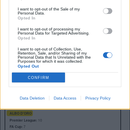
I want to opt-out of the Sale of my
Personal Data.
Opted In
I want to opt-out of processing my
Personal Data for Targeted Advertising.
Opted In
I want to opt-out of Collection, Use,
Retention, Sale, and/or Sharing of my
Personal Data that Is Unrelated with the
Purposes for which it was collected.
Opted Out
CONFIRM
Anno di Fondazione:
1880 come St Mark's
Stadio:
Etihad Stadium (47.405)
Città:
Manchester
Presidente:
Khaldoon Al Mubarak
Data Deletion
Data Access
Privacy Policy
Manager:
Pep Guardiola
ALBO D'ORO
Premier League:
10
FA Cup:
7