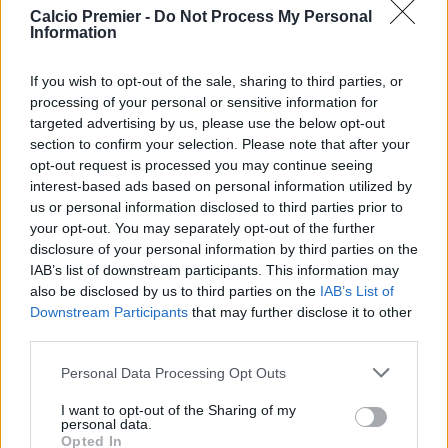
capito che avrebbe lasciato il City. Anche la
Juventus
Calcio Premier -
Do Not Process My Personal
Information
vorrebbe metterlo sotto contratto, così come alcuni club in
Mls o in Arabia
. Al ragazzo piacerebbe molto giocare nel
If you wish to opt-out of the sale, sharing to third parties, or
Barcellona, ma ancora non è stata presa nessuna
processing of your personal or sensitive information for
decisione in merito. In ogni caso, Silva sarebbe una
targeted advertising by us, please use the below opt-out
grande aggiunta per tutti, visto il livello di questo fantastico
section to confirm your selection. Please note that after your
talento.
opt-out request is processed you may continue seeing
interest-based ads based on personal information utilized by
us or personal information disclosed to third parties prior to
your opt-out. You may separately opt-out of the further
disclosure of your personal information by third parties on the
IAB’s list of downstream participants. This information may
also be disclosed by us to third parties on the
IAB’s List of
Downstream Participants
that may further disclose it to other
third parties.
Personal Data Processing Opt Outs
I want to opt-out of the Sharing of my
personal data.
Opted In