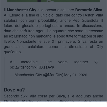
Il
Manchester City
si appresta a salutare
Bernardo Silva
.
All’Etihad è la fine di un ciclo, dato che contro l’Aston Villa
saluterà (con ogni probabilità), anche Pep Guardiola. Il
futuro del giocatore portoghese è ancora in discussione,
dato che sarà free agent. Le squadre che sono interessate
all’ex Monaco non mancano, e sono tutte formazioni di alto
livello. Nonostante le sue 31 primavere, Silva resta un
grandissimo calciatore, come ha dimostrato al City
quet’anno.
An incredible nine years together 🩵
pic.twitter.com/xiKIXszAyK
— Manchester City (@ManCity)
May 21, 2026
Dove va?
Secondo
Sky
, alla corsa per Silva, si è aggiunto anche
l’Atletico Madrid
del Cholo Simeone. In Spagna il
Barcellona
segue Bernardo da mesi, da quando si è