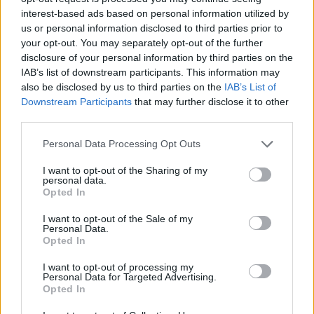
contratto,
con un accordo che sarebbe già stato
interest-based ads based on personal information utilized by
trovato
. Rinnovo che va in scia a quello di Romero, altro
us or personal information disclosed to third parties prior to
ex Juventus. Bentancur nell’ultima stagione è stato
your opt-out. You may separately opt-out of the further
decisivo nel percorso europeo, che ha regalato al
disclosure of your personal information by third parties on the
Tottenham a vincere un trofeo dopo 17 anni. Dai quarti alla
IAB’s list of downstream participants. This information may
finale di Bilbao, Bentancur è sempre stato presente, dando
also be disclosed by us to third parties on the
IAB’s List of
solidità al centrocampo di Ppstecoglou. La sua avventura
Downstream Participants
that may further disclose it to other
third parties.
nel nord di Londra continua.
Personal Data Processing Opt Outs
I want to opt-out of the Sharing of my
personal data.
Opted In
I want to opt-out of the Sale of my
Personal Data.
Opted In
I want to opt-out of processing my
Personal Data for Targeted Advertising.
Opted In
Anno di Fondazione:
1882 come Hotspur F.C.