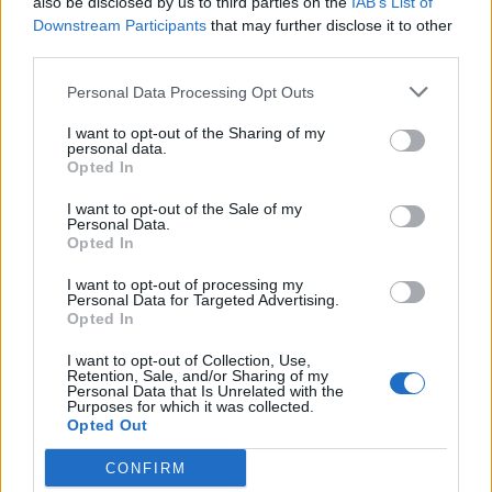
also be disclosed by us to third parties on the
IAB’s List of
Downstream Participants
that may further disclose it to other
third parties.
Personal Data Processing Opt Outs
I want to opt-out of the Sharing of my
personal data.
Opted In
Anno di Fondazione:
1878 come Newton Health LYR F.C.
Stadio:
Old Trafford (75.731)
I want to opt-out of the Sale of my
Città:
Manchester
Personal Data.
Opted In
Presidente:
Avram Glazer e Joel Glazer
Manager:
Ruben Amorim
I want to opt-out of processing my
Personal Data for Targeted Advertising.
ALBO D'ORO
Opted In
Premier League:
20
FA Cup:
13
I want to opt-out of Collection, Use,
Retention, Sale, and/or Sharing of my
League Cup:
6
Personal Data that Is Unrelated with the
FA Community Shield:
21
Purposes for which it was collected.
Opted Out
Champions League:
3
Supercoppa Europea:
1
CONFIRM
Coppa del Mondo per Club:
1