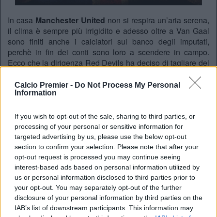
In casa
Manchester United
non si respira un’aria serena,
il clima è sempre più irrigidito e adesso oltre a Van Gaal
sono finiti anche i calciatori sul banco degli imputati,
perchè in fin dei conti sono loro a scendere in campo.
Ecco che la dirigenza Red Devils ha deciso di tagliare del
25% gli stipendi dei calciatori nel caso in cui non
dovessero raggiungere un piazzamento in zona
Calcio Premier -
Do Not Process My Personal
Information
Champions League. La sconfitta di ieri sera in Europa
League ha fatto saltare i nervi proprio a tutti, si profila un
finale di stagione molto nervoso.
If you wish to opt-out of the sale, sharing to third parties, or
processing of your personal or sensitive information for
targeted advertising by us, please use the below opt-out
REDAZIONE
section to confirm your selection. Please note that after your
opt-out request is processed you may continue seeing
Twitter @Calciopremier
interest-based ads based on personal information utilized by
us or personal information disclosed to third parties prior to
your opt-out. You may separately opt-out of the further
disclosure of your personal information by third parties on the
IAB’s list of downstream participants. This information may