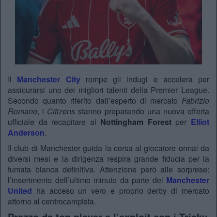
Il
Manchester City
rompe gli indugi e accelera per
assicurarsi uno dei migliori talenti della Premier League.
Secondo quanto riferito dall’esperto di mercato
Fabrizio
Romano
, i
Citizens
stanno preparando una nuova offerta
ufficiale da recapitare al
Nottingham Forest
per
Elliot
Anderson
.
Il club di Manchester guida la corsa al giocatore ormai da
diversi mesi e la dirigenza respira grande fiducia per la
fumata bianca definitiva. Attenzione però alle sorprese:
l’inserimento dell’ultimo minuto da parte del
Manchester
United
ha acceso un vero e proprio derby di mercato
attorno al centrocampista.
Prezzo da top player e l’exploit con i Tricky