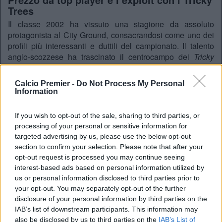
Trees
Il classe 2002 ha vissuto una stagione da assoluto
protagonista al City Ground, consacrandosi come uno dei
profili più interessanti e duttili del campionato. Il talento
anglo-scozzese ha trascinato il centrocampo dei
Tricky
Trees
collezionando la bellezza di
50 presenze
complessive, arricchite da 5 gol e 4 assist
.
Calcio Premier -
Do Not Process My Personal
Information
Numeri e prestazioni di alto livello che hanno fatto
schizzare la sua valutazione di mercato: il Nottingham
Forest, infatti, valuta il cartellino del proprio gioiello non
If you wish to opt-out of the sale, sharing to third parties, or
meno di
75 milioni di euro
.
processing of your personal or sensitive information for
targeted advertising by us, please use the below opt-out
Lo scenario
section to confirm your selection. Please note that after your
Il City vuole stringere i tempi per evitare pericolosi
opt-out request is processed you may continue seeing
inserimenti da parte dei
Red Devils
o di altre big europee.
interest-based ads based on personal information utilized by
Nelle prossime ore la nuova proposta formale potrebbe
us or personal information disclosed to third parties prior to
sbloccare definitivamente la trattativa, regalando al nuovo
your opt-out. You may separately opt-out of the further
allenatore del City un rinforzo di primissimo piano per la
disclosure of your personal information by third parties on the
IAB’s list of downstream participants. This information may
linea mediana del futuro.
also be disclosed by us to third parties on the
IAB’s List of