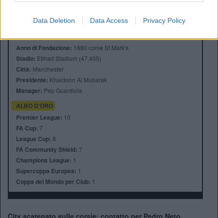
Data Deletion
Data Access
Privacy Policy
Anno di Fondazione:
1880 come St Mark's
Stadio:
Etihad Stadium (47.405)
Città:
Manchester
Presidente:
Khaldoon Al Mubarak
Manager:
Pep Guardiola
ALBO D'ORO
Premier League:
10
FA Cup:
7
League Cup:
8
FA Community Shield:
7
Champions League:
1
Supercoppa Europea:
1
Coppa del Mondo per Club:
1
City scatenato sulle corsie: contatto per Pedro Neto,