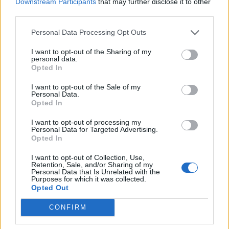
Downstream Participants
that may further disclose it to other
third parties.
Personal Data Processing Opt Outs
I want to opt-out of the Sharing of my
personal data.
Anno di Fondazione:
1878 come Newton Health LYR F.C.
Opted In
Stadio:
Old Trafford (75.731)
Città:
Manchester
I want to opt-out of the Sale of my
Personal Data.
Presidente:
Avram Glazer e Joel Glazer
Opted In
Manager:
Ruben Amorim
ALBO D'ORO
I want to opt-out of processing my
Personal Data for Targeted Advertising.
Premier League:
20
Opted In
FA Cup:
13
League Cup:
6
I want to opt-out of Collection, Use,
Retention, Sale, and/or Sharing of my
FA Community Shield:
21
Personal Data that Is Unrelated with the
Champions League:
3
Purposes for which it was collected.
Opted Out
Supercoppa Europea:
1
Coppa del Mondo per Club:
1
CONFIRM