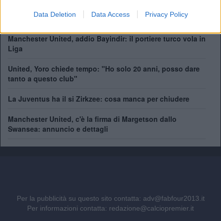
Come giocherà il nuovo Manchester United? Rivoluzione
Data Deletion
Data Access
Privacy Policy
a centrocampo
Manchester United, addio Bayindir: il portiere turco vola in
Liga
United, Yoro chiede tempo: "Ho solo 20 anni, posso dare
tanto a questo club"
La Juventus ha il si Zirkzee: cosa manca per chiudere
Manchester United, c'è la firma di Margetson dallo
Swansea: annuncio e dettagli
Per la pubblicità su questo sito contatta:
adv@fabfour2013.it
Per informazioni contatta:
redazione@calciopremier.it