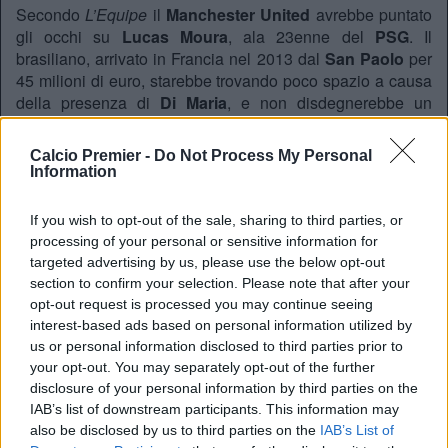
Secondo
L’Equipe
il
Manchester United
avrebbe puntato
gli occhi su
Lucas Moura
, ala 23enne del
PSG
. Il
brasiliano, arrivato in Francia nel 2013 dal
San Paolo
per
45 milioni di euro, starebbe trovando poco spazio a causa
della presenza di
Di Maria
, e non disdegnerebbe un
trasferimento in Inghilterra alla corte di
Van Gaal
.
Già
Ferguson
, nel 2012, aveva segnalato il giocatore alla
Calcio Premier -
Do Not Process My Personal
Information
società, salvo poi arrendersi di fronte alla concorrenza dei
parigini.
If you wish to opt-out of the sale, sharing to third parties, or
processing of your personal or sensitive information for
REDAZIONE
targeted advertising by us, please use the below opt-out
section to confirm your selection. Please note that after your
Twitter @Calciopremier
opt-out request is processed you may continue seeing
interest-based ads based on personal information utilized by
us or personal information disclosed to third parties prior to
your opt-out. You may separately opt-out of the further
disclosure of your personal information by third parties on the
IAB’s list of downstream participants. This information may
also be disclosed by us to third parties on the
IAB’s List of