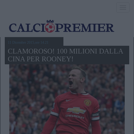
Toggl
navig
11 Dicembre 2015,ore 14.21
CLAMOROSO! 100 MILIONI DALLA
CINA PER ROONEY!