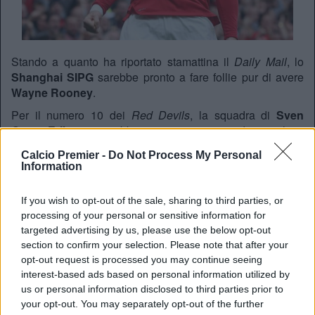
Stando a quanto ha riportato stamattina il
Daily Mail
, lo
Shanghai SIPG
sarebbe pronto a fare follie pur di avere
Wayne Rooney
.
Per il numero 10 dei
Red Devils
, la squadra di
Sven
Goran Eriksson
avrebbe pronto un contratto da 75 milioni
di sterline, circa 103 milioni di euro, da suddividere in tre
Calcio Premier -
Do Not Process My Personal
anni per far di “
Hummer Rooney
” il giocatore immagine
Information
della
Chinese Super League
.
Il giocatore è legato all’
Old Trafford
da un contratto di tre
If you wish to opt-out of the sale, sharing to third parties, or
anni, ma per il suo futuro ci sarebbero anche le sirene
processing of your personal or sensitive information for
dell’
MLS
.
targeted advertising by us, please use the below opt-out
section to confirm your selection. Please note that after your
opt-out request is processed you may continue seeing
REDAZIONE
interest-based ads based on personal information utilized by
us or personal information disclosed to third parties prior to
Twitter @Calciopremier
your opt-out. You may separately opt-out of the further