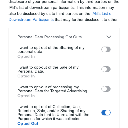
disclosure of your personal information by third parties on the
IAB’s list of downstream participants. This information may
also be disclosed by us to third parties on the
IAB’s List of
Downstream Participants
that may further disclose it to other
third parties.
Personal Data Processing Opt Outs
I want to opt-out of the Sharing of my
personal data.
Opted In
I want to opt-out of the Sale of my
Anno di Fondazione:
1878 come Newton Health LYR F.C.
Personal Data.
Opted In
Stadio:
Old Trafford (75.731)
Città:
Manchester
I want to opt-out of processing my
Presidente:
Avram Glazer e Joel Glazer
Personal Data for Targeted Advertising.
Manager:
Ruben Amorim
Opted In
ALBO D'ORO
I want to opt-out of Collection, Use,
Retention, Sale, and/or Sharing of my
Premier League:
20
Personal Data that Is Unrelated with the
FA Cup:
13
Purposes for which it was collected.
League Cup:
6
Opted Out