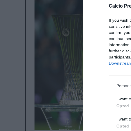
Calcio Pr
If you wish 
sensitive in
confirm you
continue se
information 
further disc
participants
Downstream 
Persona
I want t
Opted 
I want t
Opted 