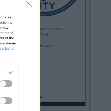
sonal or
ection to
ou may
Anno di Fondazione:
1880 come St Mark's
 personal
Stadio:
Etihad Stadium (47.405)
out of the
Città:
Manchester
 downstream
Presidente:
Khaldoon Al Mubarak
B’s List of
Manager:
Pep Guardiola
ALBO D'ORO
Premier League:
10
FA Cup:
7
League Cup:
8
FA Community Shield:
7
Champions League:
1
Supercoppa Europea:
1
Coppa del Mondo per Club:
1