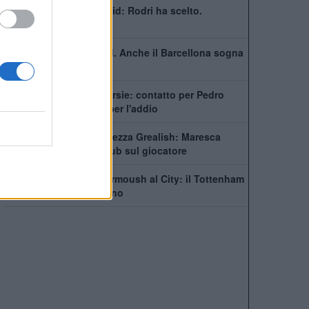
Barcellona e Real Madrid: Rodri ha scelto.
Trattative le vivo
Non solo il Real Madrid. Anche il Barcellona sogna
Rodri
City scatenato sulle corsie: contatto per Pedro
Neto, Savinho spinge per l'addio
Manchester City, incertezza Grealish: Maresca
prende tempo, sette club sul giocatore
Futuro in bilico per Marmoush al City: il Tottenham
si inserisce per l'egiziano