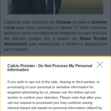
L’approdo sulla panchina del
Chelsea
da parte di
Antonio
Conte
pare ormai cosa fatta, e l’attuale CT della nazionale
italiana si starà inevitabilmente sfregando le mani alla luce
del discreto budget che il patron dei
Blues Roman
Abramovich
pare intenzionato a mettere a disposizione
per il mercato.
Purtroppo per
Conte
, però, acquisti e cessioni non
saranno soggette ad alcun suo diritto di veto, e anzi,
Calcio Premier -
Do Not Process My Personal
verranno condotte esclusivamete dagli uomini di mercato
Information
del
Chelsea
. Il tecnico italiano pèotrà esclusivamente,
come avviene in queste circostanze, indicare alcuni nomi
If you wish to opt-out of the sale, sharing to third parties, or
da tenere d’occhio.
processing of your personal or sensitive information for
A riportare l’indiscrezione è il quotidiano britannico
Daily
targeted advertising by us, please use the below opt-out
Express
.
section to confirm your selection. Please note that after your
opt-out request is processed you may continue seeing
interest-based ads based on personal information utilized by