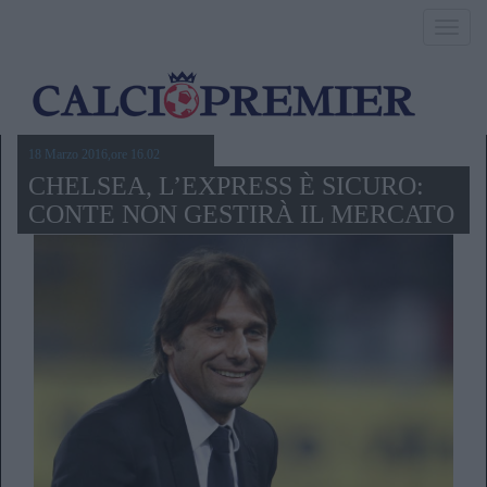
Toggl
navig
18 Marzo 2016,ore 16.02
CHELSEA, L’EXPRESS È SICURO:
CONTE NON GESTIRÀ IL MERCATO