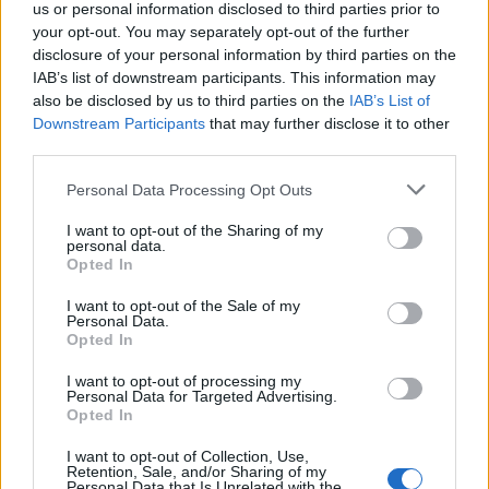
REDAZIONE
us or personal information disclosed to third parties prior to
your opt-out. You may separately opt-out of the further
Twitter: @Calciopremier
disclosure of your personal information by third parties on the
IAB’s list of downstream participants. This information may
also be disclosed by us to third parties on the
IAB’s List of
Downstream Participants
that may further disclose it to other
third parties.
Personal Data Processing Opt Outs
I want to opt-out of the Sharing of my
personal data.
Opted In
I want to opt-out of the Sale of my
Personal Data.
Opted In
Anno di Fondazione:
1905
Stadio:
Stamford Bridge (41.837)
I want to opt-out of processing my
Città:
Londra
Personal Data for Targeted Advertising.
Presidente:
Todd Boehly
Opted In
Manager:
Enzo Maresca
I want to opt-out of Collection, Use,
ALBO D'ORO
Retention, Sale, and/or Sharing of my
Personal Data that Is Unrelated with the