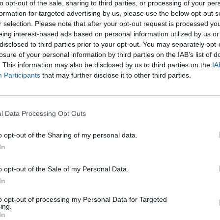
to opt-out of the sale, sharing to third parties, or processing of your per
formation for targeted advertising by us, please use the below opt-out s
r selection. Please note that after your opt-out request is processed y
eing interest-based ads based on personal information utilized by us or
disclosed to third parties prior to your opt-out. You may separately opt-
losure of your personal information by third parties on the IAB’s list of
. This information may also be disclosed by us to third parties on the
IA
Participants
that may further disclose it to other third parties.
l Data Processing Opt Outs
o opt-out of the Sharing of my personal data.
In
o opt-out of the Sale of my Personal Data.
In
to opt-out of processing my Personal Data for Targeted
i,
Mesut Ozil
, avrebbe rifiutato la proposta di rinnovo del
ing.
In
a tedesco, classe 1988, ha il contratto valido fino al 2018 e