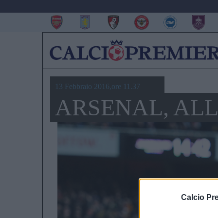
13 Febbraio 2016,ore 11.37
ARSENAL, ALL
Calcio Pr