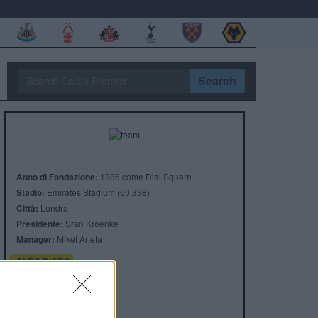
Search
Anno di Fondazione:
1886 come Dial Square
Stadio:
Emirates Stadium (60.338)
Città:
Londra
Presidente:
Sran Kroenke
Manager:
Mikel Arteta
ALBO D'ORO
Premier League:
13
FA Cup:
14
League Cup:
2