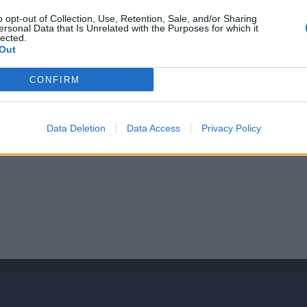
.
o opt-out of Collection, Use, Retention, Sale, and/or Sharing
ersonal Data that Is Unrelated with the Purposes for which it
Emirates Stadium
, in cima alla classifica assist (16 passaggi
lected.
ondo il portale spagnolo, vorrebbe andarsene da Londra a
Out
qui dai
Gunners
.
CONFIRM
ellona
nella prossima estate o di un ritorno al
Real Madrid
,
sco al momento della sua partenza dalla Spagna (
CLICCA
Data Deletion
Data Access
Privacy Policy