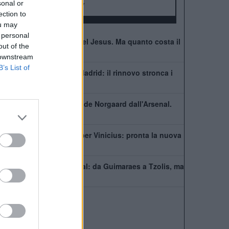
sonal or
FA Community Shield:
17
ection to
ou may
 personal
Il Napoli pensa a Gabriel Jesus. Ma quanto costa il
out of the
brasiliano?
 downstream
B’s List of
Vinicius resta al Real Madrid: il rinnovo stronca i
sogni dell'Arsenal
Ufficiale. l'Everton prende Norgaard dall'Arsenal.
Cifre e dettagli
Il Real Madrid rilancia per Vinicius: pronta la nuova
offerta di rinnovo
Come giocherà l'Arsenal: da Guimaraes a Tzolis, ma
il blocco resta