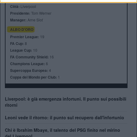
Città:
Liverpool
Presidente:
Tom Werner
Manager:
Arne Slot
ALBO D'ORO
Premier League:
19
FA Cup:
8
League Cup:
10
FA Community Shield:
16
Champions League:
6
Supercoppa Europea:
4
Coppa del Mondo per Club:
1
Liverpool: è già emergenza infortuni. Il punto sui possibili
ritorni
Leoni vede il ritorno: il punto sul recupero dall'infortunio
Chi è Ibrahim Mbaye, il talento del PSG finito nel mirino
del Liverpool