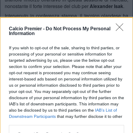
nonostante il forte interesse del club per
Alexander Isak
.
Intervenuto in conferenza stampa, il tecnico olandese ha
spiegato come, nonostante le partenze e i cambiamenti in
attacco, la sua rosa disponga già di alternative sufficienti:
Calcio Premier -
Do Not Process My Personal
Information
Dipende da come la si vuole vedere. Se si
considera Florian Wirtz anche come opzione
If you wish to opt-out of the sale, sharing to third parties, or
offensiva, si possono avere cinque attaccanti
processing of your personal or sensitive information for
disponibili. Abbiamo venduto Darwin, abbiamo
targeted advertising by us, please use the below opt-out
preso Hugo, Luis se n’è andato, ma forse si può
section to confirm your selection. Please note that after your
opt-out request is processed you may continue seeing
pensare a Florian come suo sostituto. Poi c’è
interest-based ads based on personal information utilized by
Jeremie Frimpong che, quando sarà in forma, è
us or personal information disclosed to third parties prior to
sicuramente un’opzione per giocare anche come
your opt-out. You may separately opt-out of the further
ala. Quindi finiamo con sei giocatori per tre
disclosure of your personal information by third parties on the
posizioni.
IAB’s list of downstream participants. This information may
also be disclosed by us to third parties on the
IAB’s List of
Downstream Participants
that may further disclose it to other
Slot ha sottolineato in particolare la duttilità di
Florian
third parties.
Wirtz
, pronto a ricoprire più ruoli: