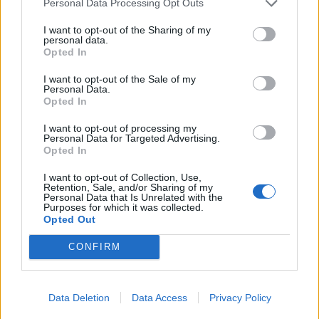
Personal Data Processing Opt Outs
Prenderò in considerazione Florian per più partite in
quel ruolo. Nella scorsa stagione ci sono state gare
I want to opt-out of the Sharing of my
– contro il City e contro l’Aston Villa – in cui abbiamo
personal data.
Opted In
giocato con un centrocampista in più. Dipende non
solo dalla presenza del centrocampista, ma anche
I want to opt-out of the Sale of my
dalla tattica e dall’avversario.
Personal Data.
Opted In
I want to opt-out of processing my
Personal Data for Targeted Advertising.
Opted In
I want to opt-out of Collection, Use,
Retention, Sale, and/or Sharing of my
Personal Data that Is Unrelated with the
Purposes for which it was collected.
Opted Out
CONFIRM
Data Deletion
Data Access
Privacy Policy
Anno di Fondazione:
1892
Stadio:
Anfield (45.276)