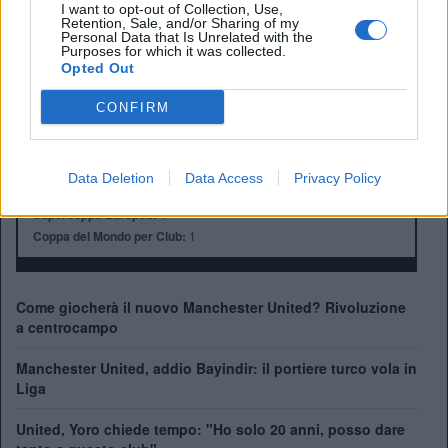
Città:
Manchester
I want to opt-out of Collection, Use,
Retention, Sale, and/or Sharing of my
Presidente:
Avram Glazer e Joel Glazer
Personal Data that Is Unrelated with the
Manager:
Ruben Amorim
Purposes for which it was collected.
Opted Out
ALBO D'ORO
Premier League:
20
CONFIRM
FA Cup:
13
League Cup:
6
FA Community Shield:
21
Data Deletion
Data Access
Privacy Policy
Champions League:
3
Supercoppa Europea:
1
Coppa del Mondo per Club:
1
Come giocherà il nuovo Manchester United? Rivoluzione
a centrocampo
Manchester United, addio Bayindir: il portiere turco vola in
Liga
United, Yoro chiede tempo: "Ho solo 20 anni, posso dare