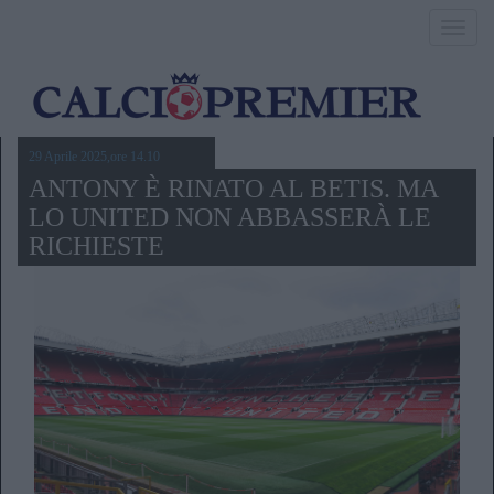
Toggl
navig
29 Aprile 2025,ore 14.10
ANTONY È RINATO AL BETIS. MA
LO UNITED NON ABBASSERÀ LE
RICHIESTE