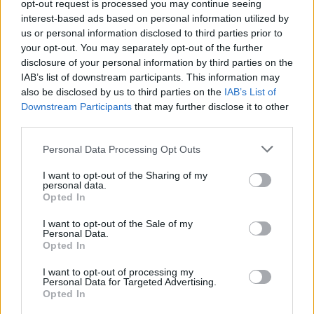
giocare. Gioco per tutti quelli che sono rimasti nelle
opt-out request is processed you may continue seeing
favelas. Mi è capitato di giocare partite in cui gli avversari
interest-based ads based on personal information utilized by
us or personal information disclosed to third parties prior to
erano spacciatori e, si, avevo paura. Qua al Bestis ho
your opt-out. You may separately opt-out of the further
ritrovato me stesso, finalmente sono felice. Non potevo
disclosure of your personal information by third parties on the
prendere decisione migliore:
Siviglia è simile al mio
IAB’s list of downstream participants. This information may
Brasile…
La cucina, le persone e il sole, che ha ripreso a
also be disclosed by us to third parties on the
IAB’s List of
splendere nella mia vita”
Downstream Participants
that may further disclose it to other
third parties.
Personal Data Processing Opt Outs
I want to opt-out of the Sharing of my
personal data.
Opted In
I want to opt-out of the Sale of my
Personal Data.
Opted In
I want to opt-out of processing my
Personal Data for Targeted Advertising.
Anno di Fondazione:
1878 come Newton Health LYR F.C.
Opted In
Stadio:
Old Trafford (75.731)