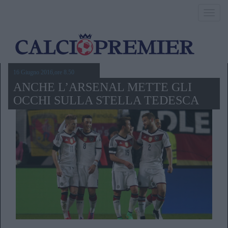
Toggl
navig
16 Giugno 2016,ore 8.50
ANCHE L’ARSENAL METTE GLI
OCCHI SULLA STELLA TEDESCA