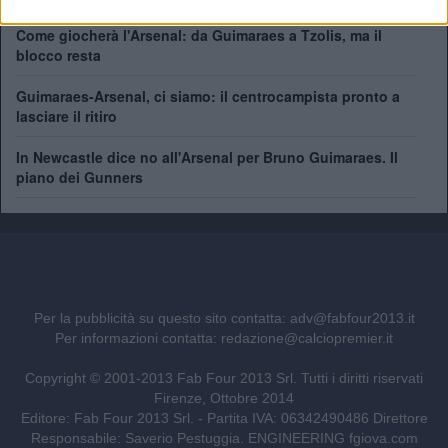
Come giocherà l'Arsenal: da Guimaraes a Tzolis, ma il
blocco resta
Guimaraes-Arsenal, ci siamo: il centrocampista pronto a
lasciare il ritiro
In Newcastle dice no all'Arsenal per Bruno Guimaraes. Il
piano dei Gunners
Per la pubblicità su questo sito contatta:
adv@fabfour2013.it
Per informazioni contatta:
redazione@calciopremier.it
Copyright © 2001-2013 Fab Four 2013 Srl. Tutti i diritti riservati
Firenze, Ottobre 2014
Editore: Fab Four 2013 Srl. - Partita IVA: 06342490486 Direttore
Responsabile: Saverio Pestuggia. ENGINEERING
fgiova.com