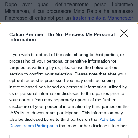
Dopo aver quasi definitivamente perso l’obiettivo
Mkhitaryan, il cui procuratore Mino Raiola ha ammesso
l’interesse di entrambi per un
trasferimento a Manchester
sponda United, ecco che l’Arsenal ha individuato il
sostituto in
Mario Gotze
, punto fermo della Germania di
Calcio Premier -
Do Not Process My Personal
Low ma mai così integrato nel
Bayern Monaco
, dove è
Information
arrivato dal Borussia Dortmund nel Luglio del 2013 per
37.000.000 di Euro.
If you wish to opt-out of the sale, sharing to third parties, or
Che possa lasciare l’Alianz ArenA dopo tre anni in
processing of your personal or sensitive information for
biancorosso per spostarsi di città – da Monaco a Londra –
targeted advertising by us, please use the below opt-out
section to confirm your selection. Please note that after your
senza però cambiare colori?
opt-out request is processed you may continue seeing
REDAZIONE
interest-based ads based on personal information utilized by
us or personal information disclosed to third parties prior to
Twitter@calciopremier
your opt-out. You may separately opt-out of the further
disclosure of your personal information by third parties on the
IAB’s list of downstream participants. This information may
also be disclosed by us to third parties on the
IAB’s List of
Downstream Participants
that may further disclose it to other
third parties.