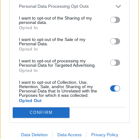
Personal Data Processing Opt Outs
I want to opt-out of the Sharing of my
personal data.
Anno di Fondazione:
1886 come Dial Square
Opted In
Stadio:
Emirates Stadium (60.338)
Città:
Londra
I want to opt-out of the Sale of my
Personal Data.
Presidente:
Sran Kroenke
Opted In
Manager:
Mikel Arteta
I want to opt-out of processing my
ALBO D'ORO
Personal Data for Targeted Advertising.
Premier League:
13
Opted In
FA Cup:
14
I want to opt-out of Collection, Use,
League Cup:
2
Retention, Sale, and/or Sharing of my
FA Community Shield:
17
Personal Data that Is Unrelated with the
Purposes for which it was collected.
Opted Out
Ufficiale. l'Everton prende Norgaard dall'Arsenal. Cifre e
CONFIRM
dettagli
Il Real Madrid rilancia per Vinicius: pronta la nuova offerta
Data Deletion
Data Access
Privacy Policy
di rinnovo