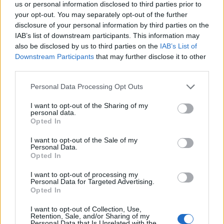
cui lo hanno gettato nella mischia in questo
us or personal information disclosed to third parties prior to
momento potrebbe uccidere la sua fiducia
.
your opt-out. You may separately opt-out of the further
disclosure of your personal information by third parties on the
IAB’s list of downstream participants. This information may
also be disclosed by us to third parties on the
IAB’s List of
Downstream Participants
that may further disclose it to other
third parties.
Personal Data Processing Opt Outs
I want to opt-out of the Sharing of my
personal data.
Opted In
I want to opt-out of the Sale of my
Personal Data.
Opted In
Anno di Fondazione:
1878 come Newton Health LYR F.C.
I want to opt-out of processing my
Stadio:
Old Trafford (75.731)
Personal Data for Targeted Advertising.
Città:
Manchester
Opted In
Presidente:
Avram Glazer e Joel Glazer
I want to opt-out of Collection, Use,
Manager:
Ruben Amorim
Retention, Sale, and/or Sharing of my
Personal Data that Is Unrelated with the