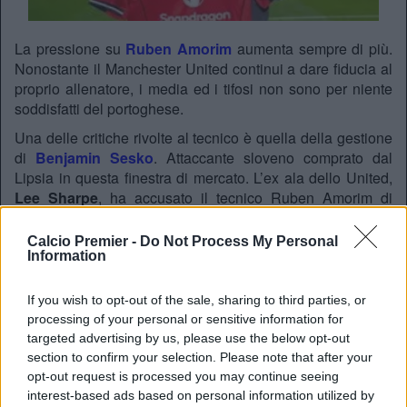
La pressione su
Ruben Amorim
aumenta sempre di più.
Nonostante il Manchester United continui a dare fiducia al
proprio allenatore, i media ed i tifosi non sono per niente
soddisfatti del portoghese.
Una delle critiche rivolte al tecnico è quella della gestione
di
Benjamin Sesko
. Attaccante sloveno comprato dal
Lipsia in questa finestra di mercato. L’ex ala dello United,
Lee Sharpe
, ha accusato il tecnico Ruben Amorim di
gestire in modo pessimo il suo attaccante. Parlando
con
AceOdds.com
, ha dichiarato:
Calcio Premier -
Do Not Process My Personal
Information
Penso che Joshua Zirkzee dovrebbe giocare con
più continuità. Sono un grande fan dell’olandese e
If you wish to opt-out of the sale, sharing to third parties, or
penso che avrebbe dovuto giocare al posto di Amad
processing of your personal or sensitive information for
Diallo nel ruolo di trequartista. O anche al posto di
targeted advertising by us, please use the below opt-out
Sesko, perché non penso che sia ancora del tutto in
section to confirm your selection. Please note that after your
forma. So che ha bisogno di tempo per adattarsi ai
opt-out request is processed you may continue seeing
ritmi della Premier League e penso che
il modo in
interest-based ads based on personal information utilized by