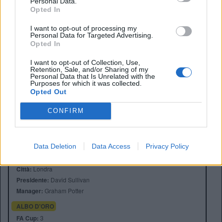
Personal Data.
Opted In
I want to opt-out of processing my
Personal Data for Targeted Advertising.
Opted In
I want to opt-out of Collection, Use,
Retention, Sale, and/or Sharing of my
Personal Data that Is Unrelated with the
Purposes for which it was collected.
Opted Out
CONFIRM
Data Deletion
Data Access
Privacy Policy
Anno di Fondazione:
1895 come Thames Ironworks
Stadio:
London Stadium (66000)
Città:
Londra
Presidente:
David Sullivan
Manager:
Graham Potter
ALBO D'ORO
FA Cup:
3