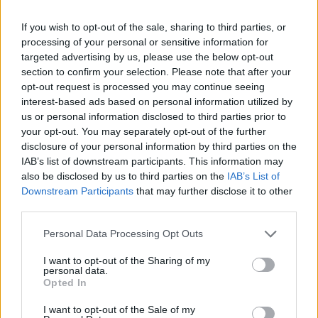
rapidità
, e sul suo fisico fuori-scala. Ancora non è chiara la
formula, anche se potrebbe trattarsi di un trasferimento a
If you wish to opt-out of the sale, sharing to third parties, or
titolo definitivo. Adama al Fulham in questa stagione ha
processing of your personal or sensitive information for
collezionato 15 presenze, chiuso da Wilson sulla destra. Il
targeted advertising by us, please use the below opt-out
West Ham è molto attivo sul mercato, dato che ha chiuso
section to confirm your selection. Please note that after your
anche per la cessione in prestito di
James Ward-Prowse
.
opt-out request is processed you may continue seeing
Il centrocampista si trasferirà al Burnley di Scott Parker.
interest-based ads based on personal information utilized by
us or personal information disclosed to third parties prior to
your opt-out. You may separately opt-out of the further
disclosure of your personal information by third parties on the
IAB’s list of downstream participants. This information may
also be disclosed by us to third parties on the
IAB’s List of
Downstream Participants
that may further disclose it to other
third parties.
Personal Data Processing Opt Outs
I want to opt-out of the Sharing of my
personal data.
Opted In
I want to opt-out of the Sale of my