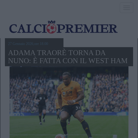
Toggl
navig
27 Gennaio 2026,ore 18.00
ADAMA TRAORÈ TORNA DA
NUNO: È FATTA CON IL WEST HAM