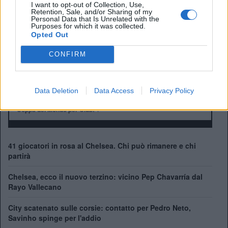
Presidente:
Todd Boehly
I want to opt-out of Collection, Use,
Retention, Sale, and/or Sharing of my
Manager:
Enzo Maresca
Personal Data that Is Unrelated with the
Purposes for which it was collected.
ALBO D'ORO
Opted Out
Premier League:
6
FA Cup:
8
CONFIRM
League Cup:
5
FA Community Shield:
4
Champions League:
2
Data Deletion
Data Access
Privacy Policy
Supercoppa Europea:
2
Coppa del Mondo per Club:
1
41 giocatori in rosa al Chelsea. Chi può rimanere e chi
partirà
Chelsea, ecco il nuovo terzino: vicino Pep Chavarría dal
Rayo Vallecano
City scatenato sulle corsie: contatto per Pedro Neto,
Savinho spinge per l'addio