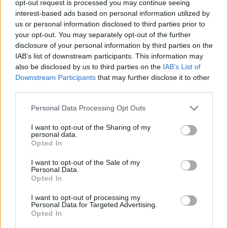
opt-out request is processed you may continue seeing
l’estate successiva.
interest-based ads based on personal information utilized by
us or personal information disclosed to third parties prior to
REDAZIONE
your opt-out. You may separately opt-out of the further
Twitter @Calciopremier
disclosure of your personal information by third parties on the
IAB’s list of downstream participants. This information may
also be disclosed by us to third parties on the
IAB’s List of
Downstream Participants
that may further disclose it to other
third parties.
Personal Data Processing Opt Outs
I want to opt-out of the Sharing of my
personal data.
Opted In
I want to opt-out of the Sale of my
Personal Data.
Opted In
Anno di Fondazione:
1905
I want to opt-out of processing my
Personal Data for Targeted Advertising.
Stadio:
Stamford Bridge (41.837)
Opted In
Città:
Londra