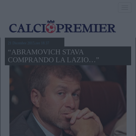
Toggl
navig
21 Dicembre 2015,ore 18.37
“ABRAMOVICH STAVA
COMPRANDO LA LAZIO…”