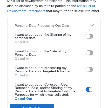
IAB’s list of downstream participants. This information may
also be disclosed by us to third parties on the
IAB’s List of
Downstream Participants
that may further disclose it to other
third parties.
Personal Data Processing Opt Outs
I want to opt-out of the Sharing of my
personal data.
Opted In
Anno di Fondazione:
1905
Stadio:
Stamford Bridge (41.837)
I want to opt-out of the Sale of my
Città:
Londra
Personal Data.
Opted In
Presidente:
Todd Boehly
Manager:
Enzo Maresca
I want to opt-out of processing my
Personal Data for Targeted Advertising.
ALBO D'ORO
Opted In
Premier League:
6
FA Cup:
8
I want to opt-out of Collection, Use,
Retention, Sale, and/or Sharing of my
League Cup:
5
Personal Data that Is Unrelated with the
FA Community Shield:
4
Purposes for which it was collected.
Opted Out
Champions League:
2
Supercoppa Europea:
2