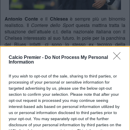
Antonio Conte
e il
Chlesea
è sempre più un binomio
realistico. Il
Corriere dello Sport
questa mattina tratta la
situazione dell’attuale c.t. della nazionale italiana con il
Chelsea interessato al suo futuro. In pole per la panchina
dei Blues infatti, ci sono lo stesso ex tecnico della
Juventus e l’attuale tecnico dell’Atletico Madrid Diego
Simeone. Secondo il quotidiano però, Roman Abramovich
Calcio Premier -
Do Not Process My Personal
Information
vorrebbe alla guida della sua squadra Conte e avrebbe
deciso di puntare forte su di lui tanto da annunciarlo già ai
suoi stessi giocatori.
If you wish to opt-out of the sale, sharing to third parties, or
processing of your personal or sensitive information for
targeted advertising by us, please use the below opt-out
REDAZIONE
section to confirm your selection. Please note that after your
opt-out request is processed you may continue seeing
Twitter @Calciopremier
interest-based ads based on personal information utilized by
us or personal information disclosed to third parties prior to
your opt-out. You may separately opt-out of the further
disclosure of your personal information by third parties on the