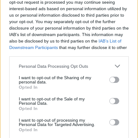
un altro tentativo dopo le numerose offerte avanzate in
opt-out request is processed you may continue seeing
estate. Si parla della considerevole cifra di £40 milioni.
interest-based ads based on personal information utilized by
us or personal information disclosed to third parties prior to
your opt-out. You may separately opt-out of the further
REDAZIONE
disclosure of your personal information by third parties on the
IAB’s list of downstream participants. This information may
Twitter @Calciopremier.it
also be disclosed by us to third parties on the
IAB’s List of
Downstream Participants
that may further disclose it to other
third parties.
Personal Data Processing Opt Outs
I want to opt-out of the Sharing of my
personal data.
Opted In
I want to opt-out of the Sale of my
Personal Data.
Opted In
I want to opt-out of processing my
Anno di Fondazione:
1905
Personal Data for Targeted Advertising.
Stadio:
Stamford Bridge (41.837)
Opted In
Città:
Londra