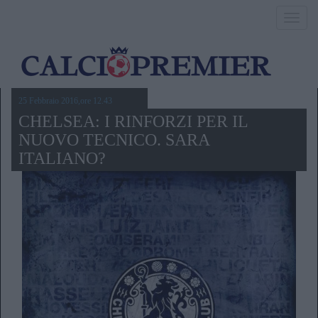
Toggl
navig
25 Febbraio 2016,ore 12.43
CHELSEA: I RINFORZI PER IL
NUOVO TECNICO. SARA
ITALIANO?