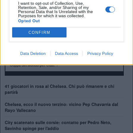
Presidente:
Todd Boehly
I want to opt-out of Collection, Use,
Retention, Sale, and/or Sharing of my
Manager:
Enzo Maresca
Personal Data that Is Unrelated with the
Purposes for which it was collected.
ALBO D'ORO
Opted Out
Premier League:
6
FA Cup:
8
CONFIRM
League Cup:
5
FA Community Shield:
4
Champions League:
2
Data Deletion
Data Access
Privacy Policy
Supercoppa Europea:
2
Coppa del Mondo per Club:
1
41 giocatori in rosa al Chelsea. Chi può rimanere e chi
partirà
Chelsea, ecco il nuovo terzino: vicino Pep Chavarría dal
Rayo Vallecano
City scatenato sulle corsie: contatto per Pedro Neto,
Savinho spinge per l'addio