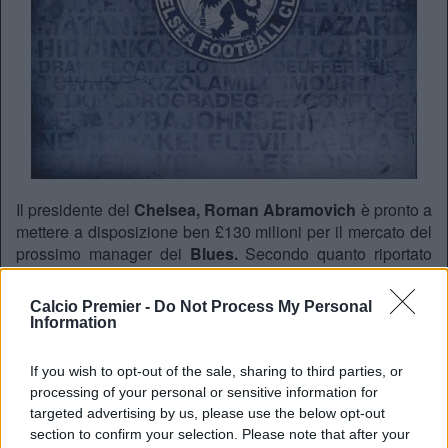
Il presidente del
Chelsea, Roman Abramovich
è pronto a
mettere a disposizione ben £130 milioni per il mercato del
prossimo manager dei
Blues.
Secondo quanto riportato
dal
Sun
, l’indiziato numero uno è l’attuale Ct della
nazionale italiana
Antonio Conte,
ma sono stati
Calcio Premier -
Do Not Process My Personal
selezionati anche
Jorge Sampaoli
e
Diego Simeone.
Il
Information
direttore dell’area tecnica del
Chelsea Michael Emenalo
è stato in Italia durante la settimana per visionare alcuni
If you wish to opt-out of the sale, sharing to third parties, or
giocatori, tra cui anche il centrocampista del
Bayern
processing of your personal or sensitive information for
Monaco Arturo Vidal.
L’obiettivo principale, in difesa,
targeted advertising by us, please use the below opt-out
rimane invece
John Stones,
per il quale i
Blues
faranno
section to confirm your selection. Please note that after your