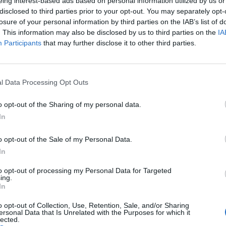
eing interest-based ads based on personal information utilized by us or
disclosed to third parties prior to your opt-out. You may separately opt-
losure of your personal information by third parties on the IAB’s list of
. This information may also be disclosed by us to third parties on the
IA
Participants
that may further disclose it to other third parties.
l Data Processing Opt Outs
o opt-out of the Sharing of my personal data.
In
o opt-out of the Sale of my Personal Data.
In
interessamente del
West Ham
per due piste turche. Una delle
to opt-out of processing my Personal Data for Targeted
ing.
taccante del
Fenerbahce,
che ufficialmente si è trasferito a
In
di riscatto. Queste le sue prime parole da attaccante degli
o opt-out of Collection, Use, Retention, Sale, and/or Sharing
ersonal Data that Is Unrelated with the Purposes for which it
e qui. Ho sempre saputo che il West Ham è un grande club,
lected.