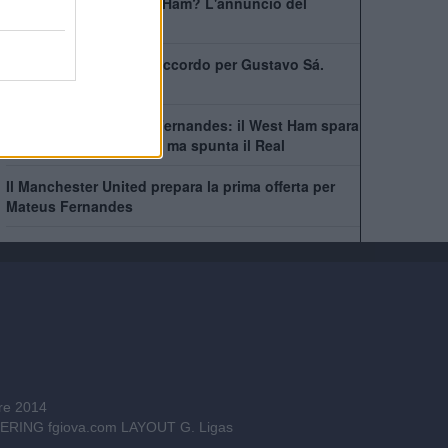
Bowen rimarrà al West Ham? L'annuncio del
capitano
West Ham scatenato: accordo per Gustavo Sá.
Beffate sei italiane
Asta folle per Mateus Fernandes: il West Ham spara
alto, lo United accelera ma spunta il Real
Il Manchester United prepara la prima offerta per
Mateus Fernandes
bre 2014
INEERING
fgiova.com
LAYOUT G. Ligas