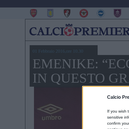
01 Febbraio 2016,ore 10.30
EMENIKE: “EC
IN QUESTO G
Calcio Pr
If you wish 
sensitive in
confirm you