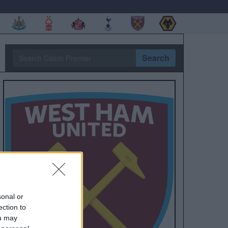
Search
sonal or
ection to
ou may