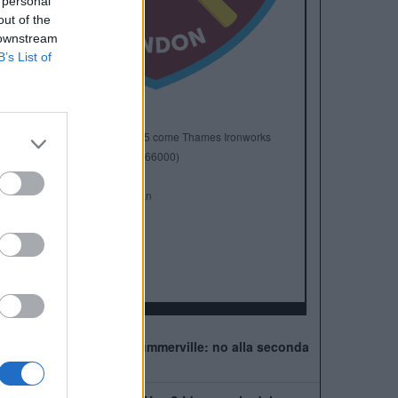
 personal
out of the
 downstream
B’s List of
Anno di Fondazione:
1895 come Thames Ironworks
Stadio:
London Stadium (66000)
Città:
Londra
Presidente:
David Sullivan
Manager:
Graham Potter
ALBO D'ORO
FA Cup:
3
FA Community Shield:
1
West Ham, muro per Summerville: no alla seconda
offerta della Roma