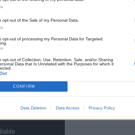
giato la vittoria con la celebre esultanza marchio di fabbrica
In
to è
Per Mertesacker
il compagno con cui
Walcott
esulta in
desco non era in campo. Allora per non rinunciare al jump and
o opt-out of the Sale of my Personal Data.
oso che ha assecondato il giocatore. Troppo forte per lui il
In
 ha chiesto la maglia a
Walcott
che prontamente l’ha tolta e
 sugli spalti. Questa l’incredibile avventura di un supporter
to opt-out of processing my Personal Data for Targeted
ing.
 sogno di ogni tifoso.
In
o opt-out of Collection, Use, Retention, Sale, and/or Sharing
ersonal Data that Is Unrelated with the Purposes for which it
lected.
Out
CONFIRM
Data Deletion
Data Access
Privacy Policy