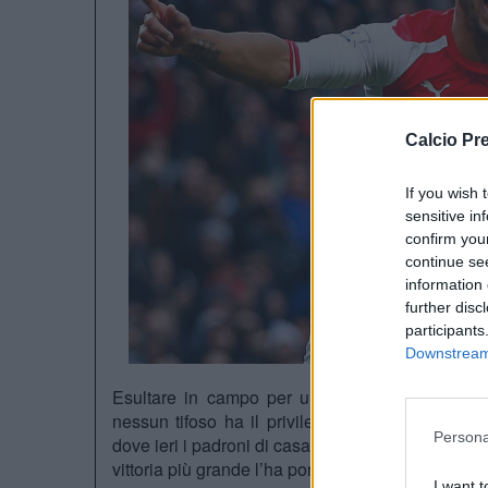
Calcio Pr
If you wish 
sensitive in
confirm you
continue se
information 
further disc
participants
Downstream 
Esultare in campo per un gol insieme ad un 
nessun tifoso ha il privilegio di vivere. O forse
Persona
dove ieri i padroni di casa hanno ospitato il
Sund
vittoria più grande l’ha portata a casa un tifoso.
I want t