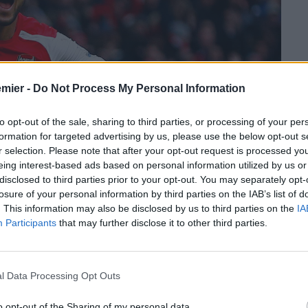
emier -
Do Not Process My Personal Information
to opt-out of the sale, sharing to third parties, or processing of your per
formation for targeted advertising by us, please use the below opt-out s
r selection. Please note that after your opt-out request is processed y
eing interest-based ads based on personal information utilized by us or
disclosed to third parties prior to your opt-out. You may separately opt-
losure of your personal information by third parties on the IAB’s list of
. This information may also be disclosed by us to third parties on the
IA
Participants
that may further disclose it to other third parties.
giocatore della tua squadra del cuore è un’emozione che
 sì. Perché è accaduto all’
Emirates
, lo stadio dell’
Arsenal
l Data Processing Opt Outs
erland
nella sfida di
FA Cup
finita 3-1 per i
Gunners
. Ma la
o opt-out of the Sharing of my personal data.