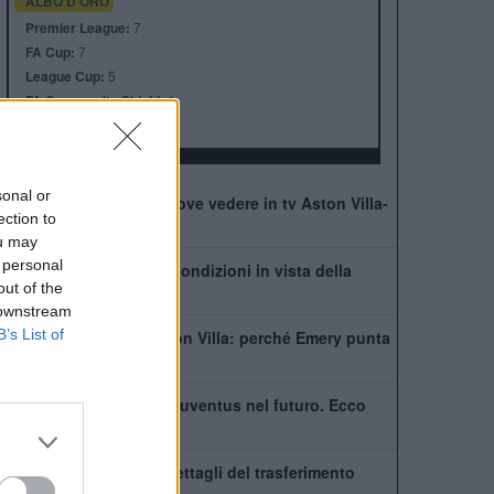
ALBO D'ORO
Premier League:
7
FA Cup:
7
League Cup:
5
FA Community Shield:
1
Champions League:
1
sonal or
Supercoppa Europa: dove vedere in tv Aston Villa-
ection to
Psg
ou may
 personal
Infortunio McGinn: le condizioni in vista della
out of the
Supercoppa
 downstream
B’s List of
Matteo Ruggeri all'Aston Villa: perché Emery punta
sul terzino italiano
Dibu Martinez, niente Juventus nel futuro. Ecco
perchè non si farà
Digne al PSG: cifre e dettagli del trasferimento