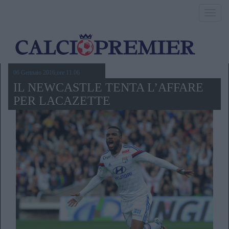
Toggl
navig
06 Gennaio 2016,ore 11.06
IL NEWCASTLE TENTA L’AFFARE
PER LACAZETTE