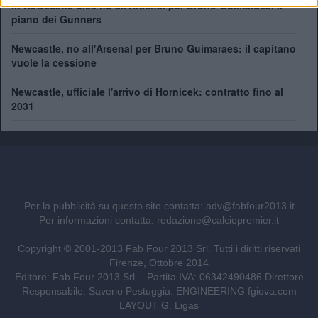
In Newcastle dice no all'Arsenal per Bruno Guimaraes. Il
piano dei Gunners
Newcastle, no all'Arsenal per Bruno Guimaraes: il capitano
vuole la cessione
Newcastle, ufficiale l'arrivo di Hornicek: contratto fino al
2031
Per la pubblicità su questo sito contatta:
adv@fabfour2013.it
Per informazioni contatta:
redazione@calciopremier.it
Copyright © 2001-2013 Fab Four 2013 Srl. Tutti i diritti riservati
Firenze, Ottobre 2014
Editore: Fab Four 2013 Srl. - Partita IVA: 06342490486 Direttore
Responsabile: Saverio Pestuggia. ENGINEERING
fgiova.com
LAYOUT G. Ligas