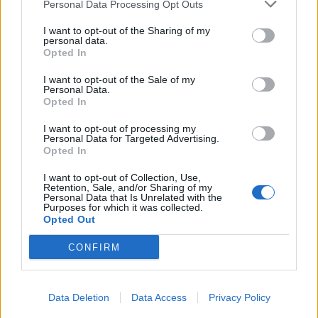
Personal Data Processing Opt Outs
I want to opt-out of the Sharing of my
personal data.
Anno di Fondazione:
1892
Opted In
Stadio:
St James' Park (52.405
I want to opt-out of the Sale of my
Città:
Newcastle upon Tyne
Personal Data.
Presidente:
Yasi Al-Rumayyan
Opted In
Manager:
Eddie Howe
I want to opt-out of processing my
ALBO D'ORO
Personal Data for Targeted Advertising.
Opted In
Premier League:
4
FA Cup:
6
I want to opt-out of Collection, Use,
League Cup:
Finalista perdente nell\\\'edizione del 1976
Retention, Sale, and/or Sharing of my
Personal Data that Is Unrelated with the
FA Community Shield:
1
Purposes for which it was collected.
Opted Out
CONFIRM
Guimaraes-Arsenal, ci siamo: il centrocampista pronto a
lasciare il ritiro
Chi è Lukas Hornicek: il nuovo portiere del Newcastle
Data Deletion
Data Access
Privacy Policy