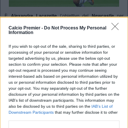
È
Alexandre Lacazette
l’obiettivo del
Newcastle
per
l’attacco. I
Magpies
, nonostante una campagna acquisti
faraonica, sono imbrigliati nella lotta per non retrocedere
Calcio Premier -
Do Not Process My Personal
Information
dalla
Premier League
. Così i bianconeri vorrebbero
migliorare il proprio reparto offensivo con l’approdo del
centravanti dell’
Olympique Lione
con un’offerta di poco
If you wish to opt-out of the sale, sharing to third parties, or
processing of your personal or sensitive information for
meno 20 milioni di sterline, 25 in euro.
targeted advertising by us, please use the below opt-out
section to confirm your selection. Please note that after your
opt-out request is processed you may continue seeing
tuttomercatoweb.com
interest-based ads based on personal information utilized by
us or personal information disclosed to third parties prior to
your opt-out. You may separately opt-out of the further
disclosure of your personal information by third parties on the
IAB’s list of downstream participants. This information may
also be disclosed by us to third parties on the
IAB’s List of
Downstream Participants
that may further disclose it to other
third parties.