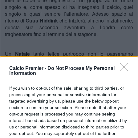
tutte le colpe e le negatività di un gruppo ad un unico
singolo e, come spesso ci ha insegnato il calcio, quel
singolo è quasi sempre l’allenatore. Adesso spazio al
ritorno di
Guus Hiddink
che inizierà, almeno inizialmente,
questa sua seconda avventura a Londra come
traghettatore fino al termine della stagione.
Un
Natale
tanto felice purtroppo non lo passeranno
nemmeno a
Manchester
, sponda
United
, con
Luis Van
Gaal
in palese difficoltà ma fiero e sicuro del suo operato.
Calcio Premier -
Do Not Process My Personal
Information
Ieri l’ennesima sconfitta, in casa davanti al pubblico
dell’
Old Trafford
e, per giunta, contro un avversario
tutt’altro che ostico (ce ne voglia il buon
Norwich
), visto il
If you wish to opt-out of the sale, sharing to third parties, or
notevole divario tecnico tra le due squadre.
processing of your personal or sensitive information for
targeted advertising by us, please use the below opt-out
Niente, non c’è verso di svoltare e cambiare rotta per lo
section to confirm your selection. Please note that after your
United
. Da una vittoria si passa a una pesante sconfitta e
opt-out request is processed you may continue seeing
viceversa. Una cosa però riesce sempre a ripetersi in
interest-based ads based on personal information utilized by
modo costante: il non gioco che i
Red Devils
che
us or personal information disclosed to third parties prior to
continuano a faticare e ad esprimere. Vero è che nulla è
your opt-out. You may separately opt-out of the further