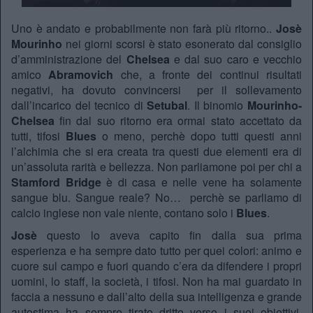
Uno è andato e probabilmente non farà più ritorno..
Josè
Mourinho
nei giorni scorsi è stato esonerato dal consiglio
d’amministrazione del
Chelsea
e dal suo caro e vecchio
amico
Abramovich
che, a fronte dei continui risultati
negativi, ha dovuto convincersi per il sollevamento
dall’incarico del tecnico di
Setubal
. Il binomio
Mourinho-
Chelsea
fin dal suo ritorno era ormai stato accettato da
tutti, tifosi
Blues
o meno, perchè dopo tutti questi anni
l’alchimia che si era creata tra questi due elementi era di
un’assoluta rarità e bellezza. Non parliamone poi per chi a
Stamford Bridge
è di casa e nelle vene ha solamente
sangue blu. Sangue reale? No… perchè se parliamo di
calcio inglese non vale niente, contano solo i
Blues
.
Josè
questo lo aveva capito fin dalla sua prima
esperienza e ha sempre dato tutto per quei colori: animo e
cuore sul campo e fuori quando c’era da difendere i propri
uomini, lo staff, la società, i tifosi. Non ha mai guardato in
faccia a nessuno e dall’alto della sua intelligenza e grande
autostima ha sempre tirato dritto verso i suoi obiettivi.