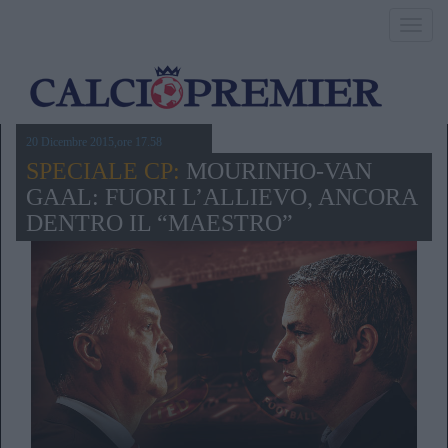
Toggl
navig
20 Dicembre 2015,ore 17.58
SPECIALE CP:
MOURINHO-VAN
GAAL: FUORI L’ALLIEVO, ANCORA
DENTRO IL “MAESTRO”