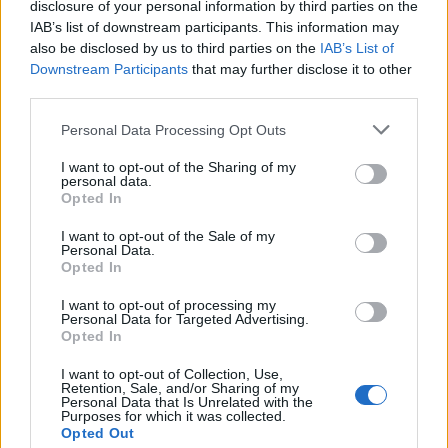
perso per questo
United
ma da ormai troppo tempo in
disclosure of your personal information by third parties on the
zona
Old Trafford
si pensa che la squadra potrebbe far
IAB’s list of downstream participants. This information may
molto ma molto di più. I singoli non mancano e la rosa
also be disclosed by us to third parties on the
IAB’s List of
dispone di un buon quantitativo tecnico. In campo però poi
Downstream Participants
that may further disclose it to other
il gioco collettivo si vede solo a tratti.
Van Gaal
intanto
third parties.
continua a parlare di processo di crescita verso la
conquista del titolo della
Premier League
. Un azzardo?
Personal Data Processing Opt Outs
Uno stimolo? O è soltanto una visione utopistica del
I want to opt-out of the Sharing of my
tecnico olandese? Dalla sua
Van Gaal
può comunque
personal data.
vantare una quinta posizione e 29 punti totalizzati finora.
Opted In
Se la crescita, come lui la definisce, si sta attuando è
I want to opt-out of the Sale of my
meglio che avvenga in fretta perchè intanto, alle sue
Personal Data.
spalle, si sta sempre più prefigurando l’immagine di uno
Opted In
che a Manchester è considerato un’istituzione. Quel
I want to opt-out of processing my
sempre giovane
Ryan Giggs
che molti anni fa ha giurato
Personal Data for Targeted Advertising.
amore e fedeltà ai
Red Devils
e che non si tirerebbe
Opted In
certamente indietro per sostituire
Van Gaal
.
I want to opt-out of Collection, Use,
Giggs aleggia per il futuro?
Possibile ma non è l’unico,
Retention, Sale, and/or Sharing of my
Personal Data that Is Unrelated with the
visto che in
Baviera
si è dato l’ufficialità dell’addio di
Pep
Purposes for which it was collected.
Guardiola
. Il catalano per molti è dato in arrivo a
Opted Out