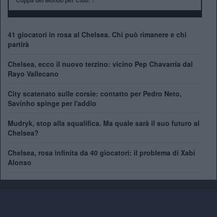
Coppa del Mondo per Club:
41 giocatori in rosa al Chelsea. Chi può rimanere e chi
partirà
Chelsea, ecco il nuovo terzino: vicino Pep Chavarría dal
Rayo Vallecano
City scatenato sulle corsie: contatto per Pedro Neto,
Savinho spinge per l'addio
Mudryk, stop alla squalifica. Ma quale sarà il suo futuro al
Chelsea?
Chelsea, rosa infinita da 40 giocatori: il problema di Xabi
Alonso