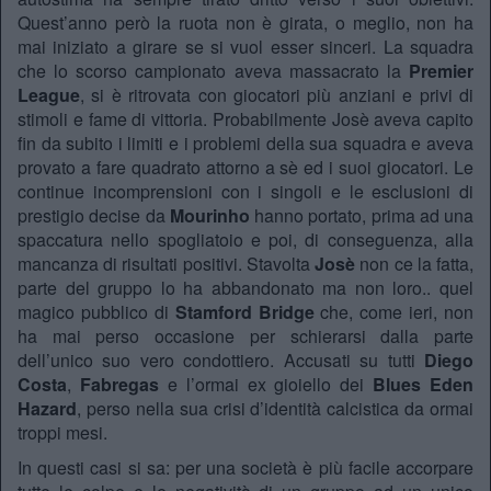
Quest’anno però la ruota non è girata, o meglio, non ha
mai iniziato a girare se si vuol esser sinceri. La squadra
che lo scorso campionato aveva massacrato la
Premier
League
, si è ritrovata con giocatori più anziani e privi di
stimoli e fame di vittoria. Probabilmente Josè aveva capito
fin da subito i limiti e i problemi della sua squadra e aveva
provato a fare quadrato attorno a sè ed i suoi giocatori. Le
continue incomprensioni con i singoli e le esclusioni di
prestigio decise da
Mourinho
hanno portato, prima ad una
spaccatura nello spogliatoio e poi, di conseguenza, alla
mancanza di risultati positivi. Stavolta
Josè
non ce la fatta,
parte del gruppo lo ha abbandonato ma non loro.. quel
magico pubblico di
Stamford Bridge
che, come ieri, non
ha mai perso occasione per schierarsi dalla parte
dell’unico suo vero condottiero. Accusati su tutti
Diego
Costa
,
Fabregas
e l’ormai ex gioiello dei
Blues Eden
Hazard
, perso nella sua crisi d’identità calcistica da ormai
troppi mesi.
In questi casi si sa: per una società è più facile accorpare