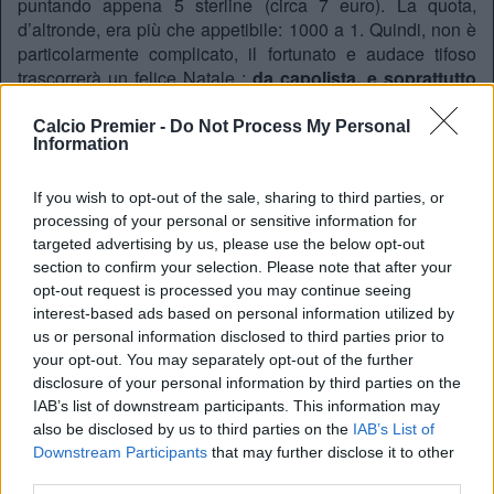
puntando appena 5 sterline (circa 7 euro). La quota,
d’altronde, era più che appetibile: 1000 a 1. Quindi, non è
particolarmente complicato, il fortunato e audace tifoso
trascorrerà un felice Natale :
da capolista, e soprattutto
con 5000 sterline in tasca (circa 7 mila euro).
Calcio Premier -
Do Not Process My Personal
Information
If you wish to opt-out of the sale, sharing to third parties, or
Looks like
@WillKirwaan_
could be having a good
processing of your personal or sensitive information for
Christmas this year…
#LCFC
#BookieBashing
targeted advertising by us, please use the below opt-out
pic.twitter.com/mI3vXSlUE7
section to confirm your selection. Please note that after your
opt-out request is processed you may continue seeing
— Ladbrokes (@Ladbrokes)
16 Dicembre 2015
interest-based ads based on personal information utilized by
us or personal information disclosed to third parties prior to
your opt-out. You may separately opt-out of the further
disclosure of your personal information by third parties on the
eurosport.com
IAB’s list of downstream participants. This information may
also be disclosed by us to third parties on the
IAB’s List of
Downstream Participants
that may further disclose it to other
third parties.