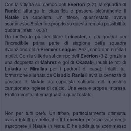
Con la vittoria sul campo dell’
Everton
(3-2), la squadra di
Ranieri
allunga in classifica e passerà sicuramente il
Natale
da capolista. Un tifoso, quest’estate, aveva
scommesso 5 sterline proprio su questa remota possibilità,
quotata infatti 1000/1
Un motivo in più per tifare
Leicester
, e per godere per
l’incredibile prima parte di stagione della squadra
rivelazione della
Premier League
. Anzi, sono ben 5 mila i
motivi. Con la vittoria sul campo dell’
Everton
(3-2, grazie a
una doppietta di
Mahrez
e gol di
Okazaki
, inutili le reti di
Lukaku
e
Mirallas
per i padroni di casa), infatti, la
formazione allenata da
Claudio Ranieri
avrà la certezza di
passare il
Natale
da capolista solitaria del massimo
campionato inglese di calcio. Una vera e propria impresa.
Praticamente inimmaginabile quest’estate.
Non per tutti però. Un tifoso, particolarmente ottimista,
aveva infatti predetto che il
Leicester
potesse veramente
trascorrere il Natale in testa. E ha addirittura scommesso