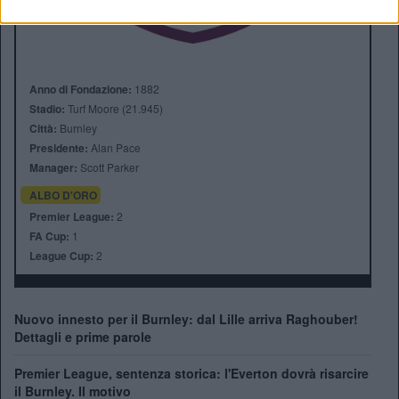
Anno di Fondazione:
1882
Stadio:
Turf Moore (21.945)
Città:
Burnley
Presidente:
Alan Pace
Manager:
Scott Parker
ALBO D'ORO
Premier League:
2
FA Cup:
1
League Cup:
2
Nuovo innesto per il Burnley: dal Lille arriva Raghouber!
Dettagli e prime parole
Premier League, sentenza storica: l'Everton dovrà risarcire
il Burnley. Il motivo