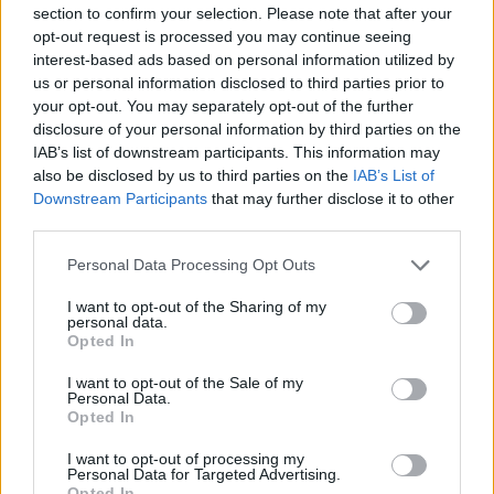
In casa
Stoke City Marko Arnautovic
è uno dei
section to confirm your selection. Please note that after your
opt-out request is processed you may continue seeing
protagonisti di questa stagione. L’ex
Inter
che nello scorso
interest-based ads based on personal information utilized by
campionato aveva messo a segno soltanto una rete, in
us or personal information disclosed to third parties prior to
queste prime quindici giornate ha già totalizzato 5
your opt-out. You may separately opt-out of the further
marcature. La società ha capito il potenziale e il valore del
disclosure of your personal information by third parties on the
giocatore ventiseienne austriaco. Secondo il
Daily Mirror
IAB’s list of downstream participants. This information may
le parti starebbero già discutendo per intavolare una
also be disclosed by us to third parties on the
IAB’s List of
trattativa per il rinnovo.
Downstream Participants
that may further disclose it to other
third parties.
REDAZIONE
Personal Data Processing Opt Outs
Twitter @Calciopremier
I want to opt-out of the Sharing of my
personal data.
Opted In
I want to opt-out of the Sale of my
Personal Data.
Ufficiale: l'Hull City prende Tzolakis. La cifra record ed i
Opted In
dettagli
I want to opt-out of processing my
Tottenham scatenato per Gakpo: contatto con gli agenti,
Personal Data for Targeted Advertising.
Opted In