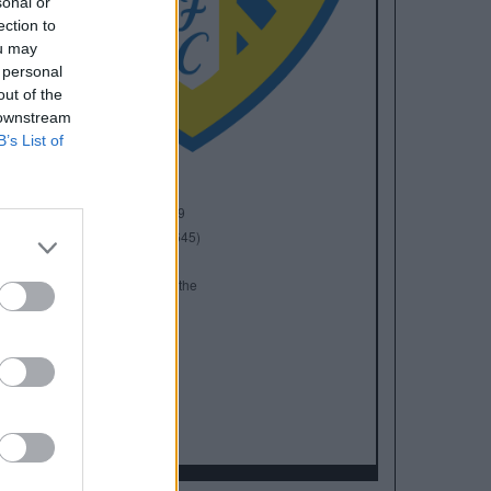
sonal or
ection to
ou may
 personal
out of the
 downstream
B’s List of
Anno di Fondazione:
1919
Stadio:
Elland Road (37.645)
Città:
Leeds
Presidente:
Paraag Marathe
Manager:
Daniel Farke
ALBO D'ORO
Premier League:
3
FA Cup:
1
League Cup:
3
FA Community Shield:
2