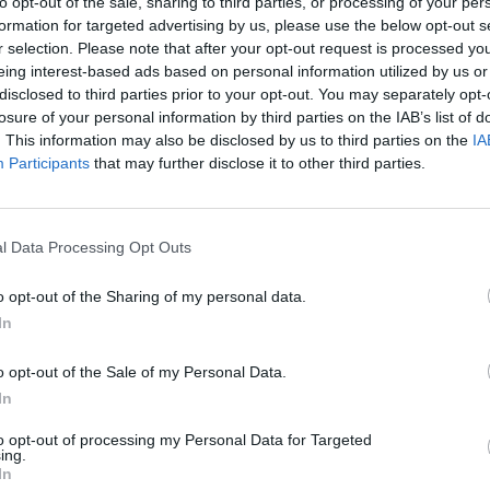
to opt-out of the sale, sharing to third parties, or processing of your per
formation for targeted advertising by us, please use the below opt-out s
r selection. Please note that after your opt-out request is processed y
eing interest-based ads based on personal information utilized by us or
disclosed to third parties prior to your opt-out. You may separately opt-
losure of your personal information by third parties on the IAB’s list of
. This information may also be disclosed by us to third parties on the
IA
Participants
that may further disclose it to other third parties.
l Data Processing Opt Outs
o opt-out of the Sharing of my personal data.
In
 quarto di finale di
Capital One Cup
giocato ieri al
St. Mary’s
o opt-out of the Sale of my Personal Data.
n
con il tennistico risultato di 1-6.
In
i gli uomini di
Koeman
grazie al gol di
Mane
in apertura di
to opt-out of processing my Personal Data for Targeted
vato, nello spazio di 4 minuti, pareggio e vantaggio con i gol
ing.
In
er implacabile quando sta bene). Poi è salito in cattedra