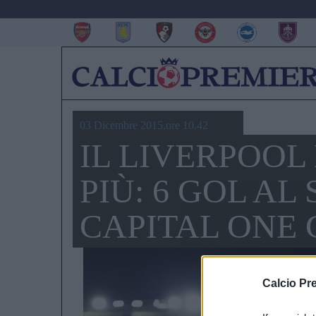
03 Dicembre 2015,ore 10.42
IL LIVERPOOL
PIÙ: 6 GOL A
CAPITAL ONE 
Calcio Pr