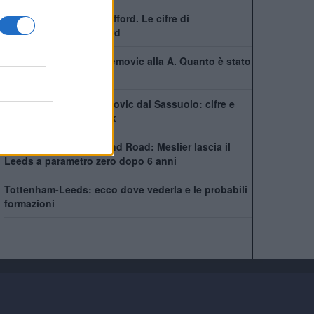
Il Leeds chiude per Trafford. Le cifre di
un'operazione da record
Il Leeds scippa Muharemovic alla A. Quanto è stato
pagato e contratto
Leeds, colpo Muharemovic dal Sassuolo: cifre e
dettagli del post Struijk
Si chiude un'era a Elland Road: Meslier lascia il
Leeds a parametro zero dopo 6 anni
Tottenham-Leeds: ecco dove vederla e le probabili
formazioni