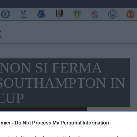
 NON SI FERMA
L SOUTHAMPTON IN
CUP
emier -
Do Not Process My Personal Information