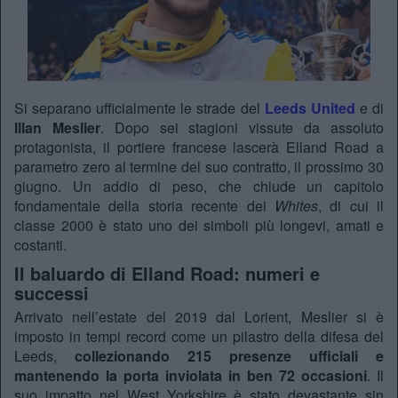
Si separano ufficialmente le strade del
Leeds United
e di
Illan Meslier
. Dopo sei stagioni vissute da assoluto
protagonista, il portiere francese lascerà Elland Road a
parametro zero al termine del suo contratto, il prossimo 30
giugno. Un addio di peso, che chiude un capitolo
fondamentale della storia recente dei
Whites
, di cui il
classe 2000 è stato uno dei simboli più longevi, amati e
costanti.
Il baluardo di Elland Road: numeri e
successi
Arrivato nell’estate del 2019 dal Lorient, Meslier si è
imposto in tempi record come un pilastro della difesa del
Leeds,
collezionando 215 presenze ufficiali e
mantenendo la porta inviolata in ben
72 occasioni
. Il
suo impatto nel West Yorkshire è stato devastante sin