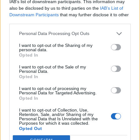
IAB’s list of downstream participants. This information may
also be disclosed by us to third parties on the
IAB’s List of
Un post condiviso da Leeds United (@leedsunited)
Downstream Participants
that may further disclose it to other
third parties.
Occasione d’oro a parametro zero: le
milanesi alla finestra
Personal Data Processing Opt Outs
Il Leeds ha voluto congedarsi dal suo numero uno con una
I want to opt-out of the Sharing of my
nota ufficiale colma di gratitudine:
“Illan resterà per sempre
personal data.
Opted In
parte della nostra storia”
. Ora, però, per il portiere francese
è arrivato il momento di intraprendere una nuova sfida
I want to opt-out of the Sale of my
professionale.
Personal Data.
Opted In
Le proposte di livello, dopotutto, non mancano: con le
situazioni contrattuali di Yann Sommer all’Inter e Mike
I want to opt-out of processing my
Personal Data for Targeted Advertising.
Maignan al Milan che costringono i due club a monitorare
Opted In
il futuro della porta, il nome di Meslier è finito
prepotentemente in cima ai taccuini delle big di Serie A. La
I want to opt-out of Collection, Use,
possibilità di ingaggiare a costo zero un estremo difensore
Retention, Sale, and/or Sharing of my
Personal Data that Is Unrelated with the
di 26 anni, con un bagaglio d’esperienza di oltre 200
Purposes for which it was collected.
partite in Inghilterra, rappresenta senza dubbio una delle
Opted Out
occasioni di mercato più ghiotte di questa sessione estiva.