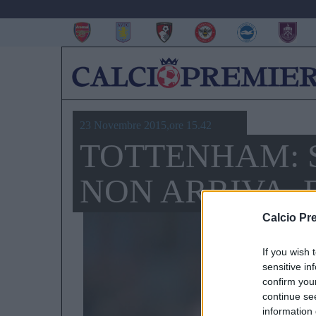
23 Novembre 2015,ore 15.42
TOTTENHAM: 
NON ARRIVA, E
Calcio Pr
If you wish 
sensitive in
confirm you
continue se
information 