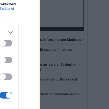
ALBO D'ORO
 downstream
Premier League:
2
B’s List of
FA Cup:
8
League Cup:
4
FA Community Shield:
7
Allarme Tottenham: altro infortunio per Maddison
Romero, l'Atletico Madrid supera l'Inter. La
situazione
De Zerbi: "Quando sono arrivato al Tottenham i
giocatori erano distrutti"
Tottenham, che succede a Vicario: Kinsky è il
nuovo titolare
De Zerbi: "Kulusevski? Niente pressione dopo
l'infortunio"