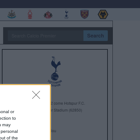
Search
Anno di Fondazione:
1882 come Hotspur F.C.
Stadio:
Tottenham Hotspur Stadium (62850)
sonal or
Città:
Londra
ection to
Presidente:
Daniel Levy
ou may
Manager:
Ange Postecoglou
 personal
out of the