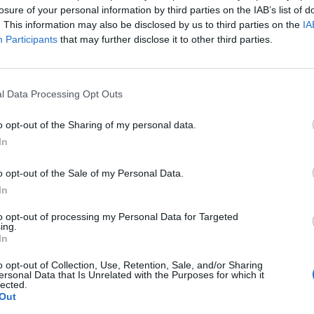
losure of your personal information by third parties on the IAB’s list of
. This information may also be disclosed by us to third parties on the
IA
Participants
that may further disclose it to other third parties.
l Data Processing Opt Outs
o opt-out of the Sharing of my personal data.
In
o opt-out of the Sale of my Personal Data.
In
to opt-out of processing my Personal Data for Targeted
ing.
In
o in ogni particolare il mercato di gennaio che verrà. Fin da
o opt-out of Collection, Use, Retention, Sale, and/or Sharing
ersonal Data that Is Unrelated with the Purposes for which it
o Berahino
, attaccante del
West Bromwich Albion
, senza
lected.
giocatore. Il club di
Mauricio Pochettino
sicuramente si era
Out
nche top club come il
Chelsea
sembrano aver messo gli