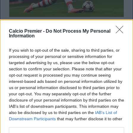
Il
West Ham
fa sul serio per
Alex Oxlade-Chamberlain
!
Calcio Premier -
Do Not Process My Personal
Gli
Hammers
hanno pronti per il classe ’93 scuola
Information
Southampton
20 milioni di sterline per rinforzare le corsie
esterne della squadra di
Bilic
. L’ala inglese vanta 14 reti in
If you wish to opt-out of the sale, sharing to third parties, or
149 presenze con i
Gunners
e 4 reti in 22 presenze con la
processing of your personal or sensitive information for
nazionale maggiore.
targeted advertising by us, please use the below opt-out
A riportarlo è il
Brenton Gazette
.
section to confirm your selection. Please note that after your
opt-out request is processed you may continue seeing
interest-based ads based on personal information utilized by
REDAZIONE
us or personal information disclosed to third parties prior to
your opt-out. You may separately opt-out of the further
Twitter @Calciopremier
disclosure of your personal information by third parties on the
IAB’s list of downstream participants. This information may
also be disclosed by us to third parties on the
IAB’s List of
Downstream Participants
that may further disclose it to other
third parties.