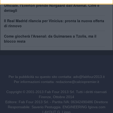
Ufficiale. l'Everton prende Norgaard dall'Arsenal. Cifre e
dettagli
Il Real Madrid rilancia per Vinicius: pronta la nuova offerta
di rinnovo
Come giocherà l'Arsenal: da Guimaraes a Tzolis, ma il
blocco resta
Per la pubblicità su questo sito contatta:
adv@fabfour2013.it
Per informazioni contatta:
redazione@calciopremier.it
Copyright © 2001-2013 Fab Four 2013 Srl. Tutti i diritti riservati
Firenze, Ottobre 2014
Editore: Fab Four 2013 Srl. - Partita IVA: 06342490486 Direttore
Responsabile: Saverio Pestuggia. ENGINEERING
fgiova.com
LAYOUT G. Ligas