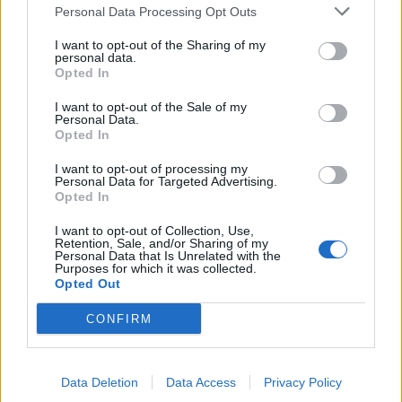
Personal Data Processing Opt Outs
I want to opt-out of the Sharing of my
personal data.
Anno di Fondazione:
1886 come Dial Square
Opted In
Stadio:
Emirates Stadium (60.338)
Città:
Londra
I want to opt-out of the Sale of my
Presidente:
Sran Kroenke
Personal Data.
Opted In
Manager:
Mikel Arteta
ALBO D'ORO
I want to opt-out of processing my
Personal Data for Targeted Advertising.
Premier League:
13
Opted In
FA Cup:
14
League Cup:
2
I want to opt-out of Collection, Use,
Retention, Sale, and/or Sharing of my
FA Community Shield:
17
Personal Data that Is Unrelated with the
Purposes for which it was collected.
Opted Out
Il Napoli pensa a Gabriel Jesus. Ma quanto costa il
CONFIRM
brasiliano?
Vinicius resta al Real Madrid: il rinnovo stronca i sogni
dell'Arsenal
Data Deletion
Data Access
Privacy Policy