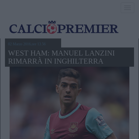
Toggl
navig
02 Marzo 2016,ore 13.56
WEST HAM: MANUEL LANZINI
RIMARRÀ IN INGHILTERRA