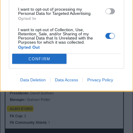
I want to opt-out of processing my
Personal Data for Targeted Advertising.
Opted In
I want to opt-out of Collection, Use,
Retention, Sale, and/or Sharing of my
Personal Data that Is Unrelated with the
Purposes for which it was collected.
Opted Out
CONFIRM
Anno di Fondazione:
1895 come Thames Ironworks
Stadio:
London Stadium (66000)
Data Deletion
Data Access
Privacy Policy
Città:
Londra
Presidente:
David Sullivan
Manager:
Graham Potter
ALBO D'ORO
FA Cup:
3
FA Community Shield:
1