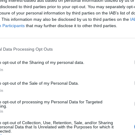
eing interest-based ads based on personal information utilized by us or
disclosed to third parties prior to your opt-out. You may separately opt-
losure of your personal information by third parties on the IAB’s list of
. This information may also be disclosed by us to third parties on the
IA
Participants
that may further disclose it to other third parties.
l Data Processing Opt Outs
o opt-out of the Sharing of my personal data.
In
o opt-out of the Sale of my Personal Data.
ratto col
West Ham
. L’annuncio ufficiale è atteso ad ore ma
In
 che estenderà la sua permanenza in terra inglese per altre
to opt-out of processing my Personal Data for Targeted
ing.
In
o opt-out of Collection, Use, Retention, Sale, and/or Sharing
ersonal Data that Is Unrelated with the Purposes for which it
lected.