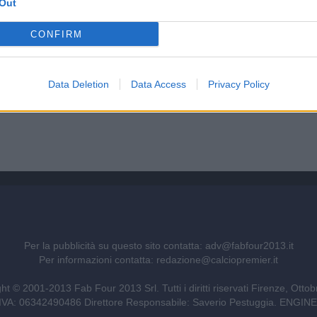
Out
CONFIRM
Data Deletion
Data Access
Privacy Policy
Per la pubblicità su questo sito contatta:
adv@fabfour2013.it
Per informazioni contatta:
redazione@calciopremier.it
ht © 2001-2013 Fab Four 2013 Srl. Tutti i diritti riservati Firenze, Otto
ita IVA: 06342490486 Direttore Responsabile: Saverio Pestuggia. ENG