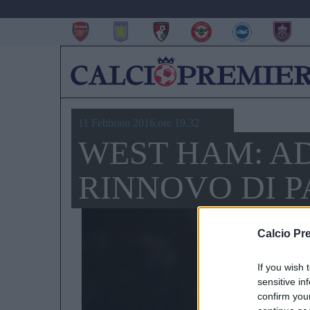
11 Febbraio 2016,ore 19.32
WEST HAM: AD
RINNOVO DI P
Calcio Pr
If you wish 
sensitive in
confirm you