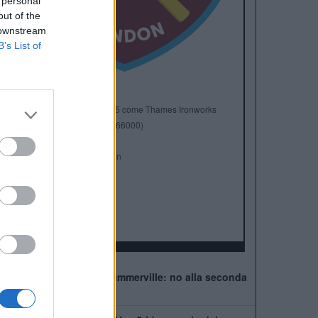
 personal
out of the
 downstream
B’s List of
Anno di Fondazione:
1895 come Thames Ironworks
Stadio:
London Stadium (66000)
Città:
Londra
Presidente:
David Sullivan
Manager:
Graham Potter
ALBO D'ORO
FA Cup:
3
FA Community Shield:
1
West Ham, muro per Summerville: no alla seconda
offerta della Roma