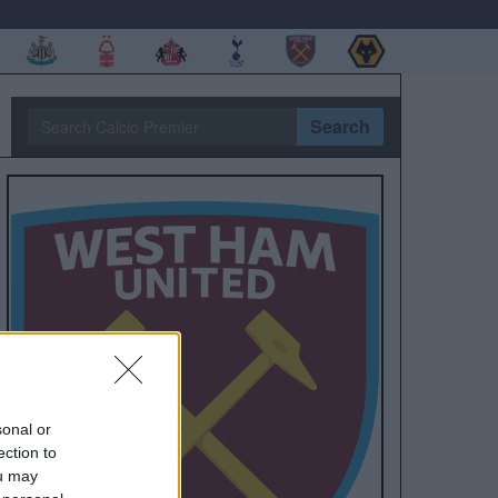
Search
sonal or
ection to
ou may