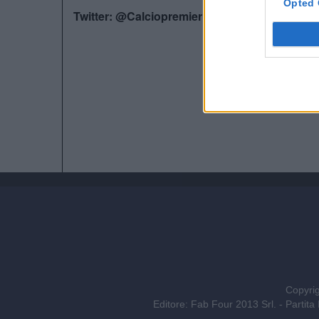
Opted 
Twitter: @Calciopremier
Copyrig
Editore: Fab Four 2013 Srl. - Part