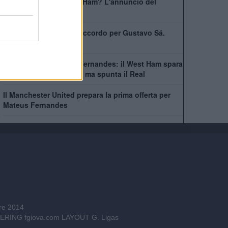
Bowen rimarrà al West Ham? L'annuncio del
capitano
West Ham scatenato: accordo per Gustavo Sá.
Beffate sei italiane
Asta folle per Mateus Fernandes: il West Ham spara
alto, lo United accelera ma spunta il Real
Il Manchester United prepara la prima offerta per
Mateus Fernandes
bre 2014
INEERING
fgiova.com
LAYOUT G. Ligas