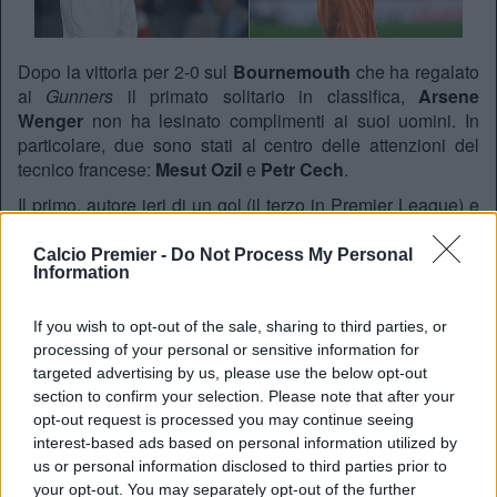
Dopo la vittoria per 2-0 sul
Bournemouth
che ha regalato
ai
Gunners
il primato solitario in classifica,
Arsene
Wenger
non ha lesinato complimenti ai suoi uomini. In
particolare, due sono stati al centro delle attenzioni del
tecnico francese:
Mesut Ozil
e
Petr Cech
.
Il primo, autore ieri di un gol (il terzo in Premier League) e
dell’ennesimo assist (il sedicesimo stagionale), è stato
autore di una prestazione “sensazionale” secondo
Calcio Premier -
Do Not Process My Personal
Information
Wenger
. Sulla plausibilità di un paragone con
Dennis
Bergkamp
– vera e propria leggenda dei
Gunners
–
l’allenatore ha detto: “Si, l’accostamento ci
If you wish to opt-out of the sale, sharing to third parties, or
sta.
Bergkamp
segnava di più ed era più che un assist-
processing of your personal or sensitive information for
man,
ma adesso che
Mesut
sta cominciando a fare più gol
targeted advertising by us, please use the below opt-out
section to confirm your selection. Please note that after your
il paragone regge davvero.”
opt-out request is processed you may continue seeing
In merito al portiere ceco, che ieri sera ha battuto il record
interest-based ads based on personal information utilized by
di
clean sheets
della Premier League di
David James
us or personal information disclosed to third parties prior to
(170 partite senza subire gol),
Wenger
ha riconosciuto che
your opt-out. You may separately opt-out of the further