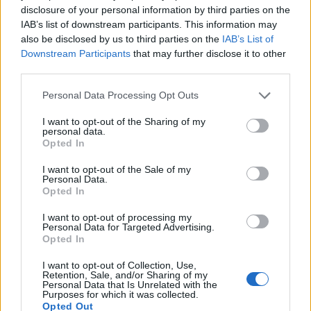
si tratta di uno dei migliori portieri della storia del club
disclosure of your personal information by third parties on the
insieme a
Seaman
, nonché di uno tra i migliori in assoluto
IAB’s list of downstream participants. This information may
ad aver mai giocato in Inghilterra.
also be disclosed by us to third parties on the
IAB’s List of
Downstream Participants
that may further disclose it to other
REDAZIONE
third parties.
Twitter: @Calciopremier
Personal Data Processing Opt Outs
I want to opt-out of the Sharing of my
personal data.
Opted In
I want to opt-out of the Sale of my
Personal Data.
Opted In
Anno di Fondazione:
1886 come Dial Square
I want to opt-out of processing my
Personal Data for Targeted Advertising.
Stadio:
Emirates Stadium (60.338)
Opted In
Città:
Londra
Presidente:
Sran Kroenke
I want to opt-out of Collection, Use,
Manager:
Mikel Arteta
Retention, Sale, and/or Sharing of my
Personal Data that Is Unrelated with the
Purposes for which it was collected.
ALBO D'ORO
Opted Out