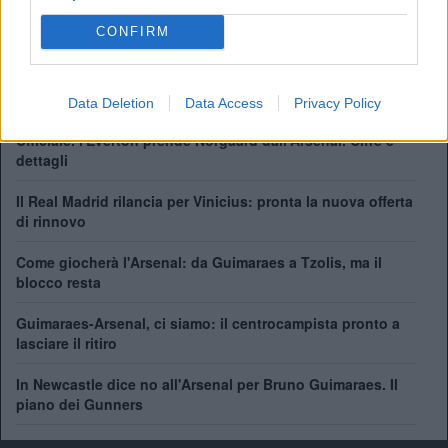
Premier League:
13
FA Cup:
14
CONFIRM
League Cup:
2
FA Community Shield:
17
Data Deletion
Data Access
Privacy Policy
Ufficiale. l'Everton prende Norgaard dall'Arsenal. Cifre e
dettagli
Il Real Madrid rilancia per Vinicius: pronta la nuova offerta
di rinnovo
Come giocherà l'Arsenal: da Guimaraes a Tzolis, ma il
blocco resta
Guimaraes-Arsenal, ci siamo: il centrocampista pronto a
lasciare il ritiro
In Newcastle dice no all'Arsenal per Bruno Guimaraes. Il
piano dei Gunners