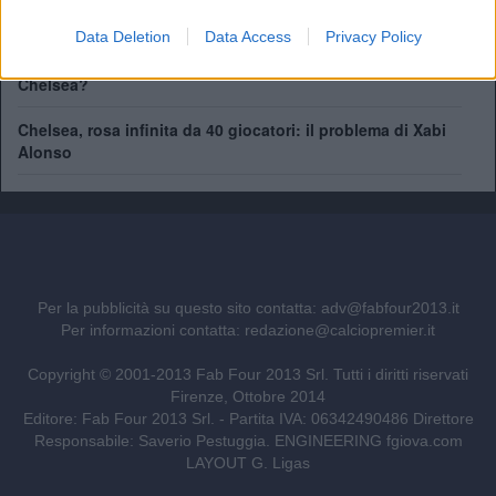
Savinho spinge per l'addio
Data Deletion
Data Access
Privacy Policy
Mudryk, stop alla squalifica. Ma quale sarà il suo futuro al
Chelsea?
Chelsea, rosa infinita da 40 giocatori: il problema di Xabi
Alonso
Per la pubblicità su questo sito contatta:
adv@fabfour2013.it
Per informazioni contatta:
redazione@calciopremier.it
Copyright © 2001-2013 Fab Four 2013 Srl. Tutti i diritti riservati
Firenze, Ottobre 2014
Editore: Fab Four 2013 Srl. - Partita IVA: 06342490486 Direttore
Responsabile: Saverio Pestuggia. ENGINEERING
fgiova.com
LAYOUT G. Ligas