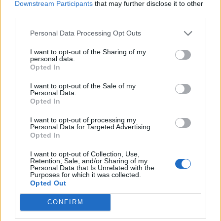
Downstream Participants
that may further disclose it to other
Città:
Londra
third parties.
Presidente:
Todd Boehly
Manager:
Enzo Maresca
Personal Data Processing Opt Outs
ALBO D'ORO
I want to opt-out of the Sharing of my
Premier League:
6
personal data.
Opted In
FA Cup:
8
League Cup:
5
I want to opt-out of the Sale of my
FA Community Shield:
4
Personal Data.
Opted In
Champions League:
2
Supercoppa Europea:
2
I want to opt-out of processing my
Coppa del Mondo per Club:
1
Personal Data for Targeted Advertising.
Opted In
I want to opt-out of Collection, Use,
41 giocatori in rosa al Chelsea. Chi può rimanere e chi
Retention, Sale, and/or Sharing of my
partirà
Personal Data that Is Unrelated with the
Purposes for which it was collected.
Opted Out
Chelsea, ecco il nuovo terzino: vicino Pep Chavarría dal
Rayo Vallecano
CONFIRM
City scatenato sulle corsie: contatto per Pedro Neto,