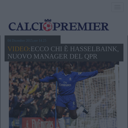
Toggl
navig
04 Dicembre 2015,ore 14.25
VIDEO:
ECCO CHI È HASSELBAINK,
NUOVO MANAGER DEL QPR