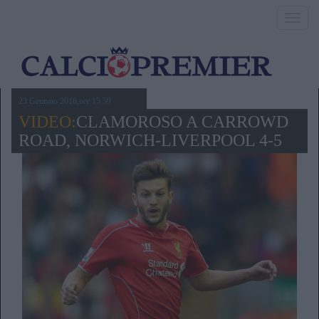
Toggl
navig
23 Gennaio 2016,ore 15.59
VIDEO:
CLAMOROSO A CARROWD
ROAD, NORWICH-LIVERPOOL 4-5