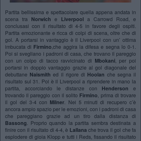
Partita bellissima e spettacolare quella appena andata in
scena tra
Norwich
e
Liverpool
a Carrowd Road, e
conclusasi con il risultato di 4-5 in favore degli ospiti.
Partita emozionante e ricca di colpi di scena, oltre che di
gol. A portarsi in vantaggio è il Liverpool con un’ ottima
imbucata di
Firmino
,che aggira la difesa e segna lo 0-1.
Poi si svegliano i padroni di casa, che trovano il pareggio
con un colpo di tacco ravvicinato di
Mbokani
, per poi
portarsi in doppio vantaggio grazie al gol diagonale del
debuttane
Naismith
ed il rigore di
Hoolan
che segna il
risultato sul 31. Poi è il Liverpool a riprendere in mano la
partita, accorciando le distanze con
Henderson
e
trovando il pareggio con il solito
Firmino
, prima di trovare
il gol del 3-4 con
Milner
. Nei 5 minuti di recupero c’è
ancora ampio spazio per le emozioni, con i padroni di casa
che pareggiano grazie ad un tiro dalla distanza di
Bassong
. Proprio quando la partita sembra destinata a
finire con il risultato di 4-4, è
Lallana
che trova il gol che fa
esplodere di gioia Klopp e tutti i Reds, fissando il risultato