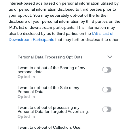
interest-based ads based on personal information utilized by
us or personal information disclosed to third parties prior to
your opt-out. You may separately opt-out of the further
REDAZIONE
disclosure of your personal information by third parties on the
Twitter: @Calciopremier
IAB’s list of downstream participants. This information may
also be disclosed by us to third parties on the
IAB’s List of
Downstream Participants
that may further disclose it to other
third parties.
Personal Data Processing Opt Outs
I want to opt-out of the Sharing of my
personal data.
Opted In
I want to opt-out of the Sale of my
Personal Data.
Opted In
Anno di Fondazione:
1892
I want to opt-out of processing my
Stadio:
Anfield (45.276)
Personal Data for Targeted Advertising.
Opted In
Città:
Liverpool
Presidente:
Tom Werner
I want to opt-out of Collection, Use,