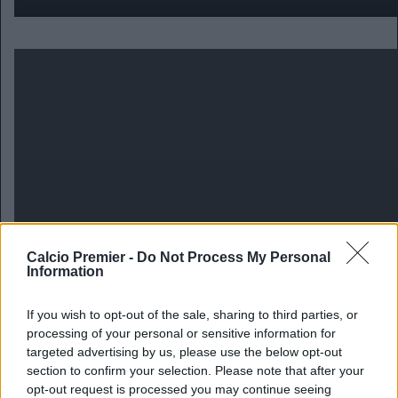
Calcio Premier -
Do Not Process My Personal
Information
If you wish to opt-out of the sale, sharing to third parties, or
processing of your personal or sensitive information for
targeted advertising by us, please use the below opt-out
section to confirm your selection. Please note that after your
Filmati realizzati dall’inviato di Calciopremier.it a Londra
opt-out request is processed you may continue seeing
Lorenzo Semino.