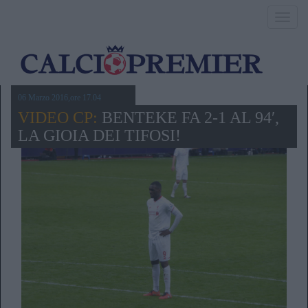
Toggl
navig
06 Marzo 2016,ore 17.04
VIDEO CP:
BENTEKE FA 2-1 AL 94′,
LA GIOIA DEI TIFOSI!