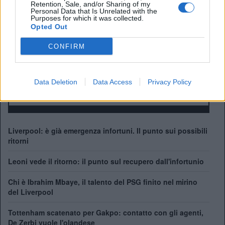
Manager:
Arne Slot
Retention, Sale, and/or Sharing of my
Personal Data that Is Unrelated with the
ALBO D'ORO
Purposes for which it was collected.
Opted Out
Premier League:
19
FA Cup:
8
CONFIRM
League Cup:
10
FA Community Shield:
16
Champions League:
6
Data Deletion
Data Access
Privacy Policy
Supercoppa Europea:
4
Coppa del Mondo per Club:
1
Liverpool: è già emergenza infortuni. Il punto sui possibili
ritorni
Leoni vede il ritorno: il punto sul recupero dall'infortunio
Chi è Ibrahim Mbaye, il talento del PSG finito nel mirino
del Liverpool
Tottenham scatenato per Gakpo: contatto con gli agenti,
De Zerbi vuole l'olandese