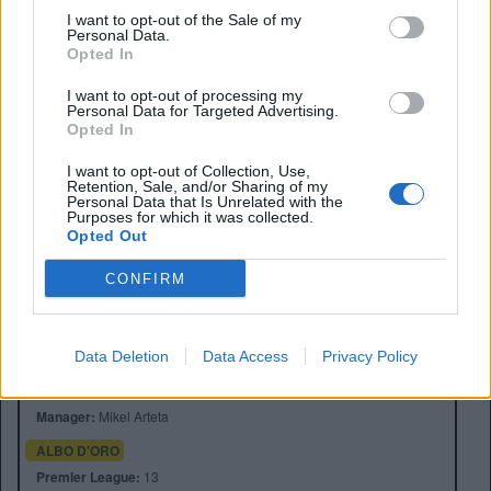
REDAZIONE
I want to opt-out of the Sale of my
Personal Data.
Twitter @Calciopremier
Opted In
I want to opt-out of processing my
Personal Data for Targeted Advertising.
Opted In
I want to opt-out of Collection, Use,
Retention, Sale, and/or Sharing of my
Personal Data that Is Unrelated with the
Purposes for which it was collected.
Opted Out
CONFIRM
Anno di Fondazione:
1886 come Dial Square
Stadio:
Emirates Stadium (60.338)
Data Deletion
Data Access
Privacy Policy
Città:
Londra
Presidente:
Sran Kroenke
Manager:
Mikel Arteta
ALBO D'ORO
Premier League:
13