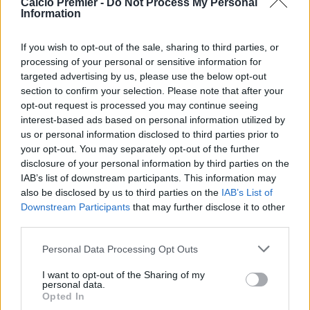
occasioni. Dovremo essere bravi a sbagliare il meno
Calcio Premier -
Do Not Process My Personal
Information
possibile. Loro hanno attaccanti incredibili. Forse sfruttano
meno il possesso palla, non avendo più Xavi a
If you wish to opt-out of the sale, sharing to third parties, or
centrocampo, ma possono segnare in qualsiasi momento
processing of your personal or sensitive information for
e sono letali anche nei momenti di difficoltà. Conoscevo
targeted advertising by us, please use the below opt-out
Luis Enrique da giocatore, e ricordo che segnò contro di
section to confirm your selection. Please note that after your
noi a Wembley in Champions League. Ha fatto un grande
opt-out request is processed you may continue seeing
lavoro perché ha conquistato il triplete al suo primo anno.
interest-based ads based on personal information utilized by
Ricordo bene la finale di Champions League 2006 contro
us or personal information disclosed to third parties prior to
il Barcellona, con Messi assente per infortunio. Ciò che lui
your opt-out. You may separately opt-out of the further
ha fatto in questi dieci anni è semplicemente straordinario”.
disclosure of your personal information by third parties on the
Thierry Henry
: “Credo che passerà il Barça, anche se non
IAB’s list of downstream participants. This information may
sarà semplice. Per l’Arsenal sarà importante chiudere con
also be disclosed by us to third parties on the
IAB’s List of
un buon risultato per andare al Camp Nou con chance di
Downstream Participants
that may further disclose it to other
third parties.
vittoria. L’Arsenal giocherà in modo più difensivo rispetto al
solito e attaccheranno col contropiede. Se il Barcellona
Personal Data Processing Opt Outs
dovesse riuscire a bloccare Ozil, l’Arsenal avrebbe
davvero poche possibilità”.
I want to opt-out of the Sharing of my
personal data.
Opted In