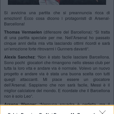
Si avvicina una partita che si preannuncia ricca di
emozioni! Ecco cosa dicono i protagonisti di Arsenal-
Barcellona!
Thomas Vermaelen
(difensore del Barcellona): “Si tratta
di una partita speciale per me. Nell’Arsenal ho passato
cinque anni della mia vita lasciando ottimi ricordi e sarà
un’emozione forte ritrovarmi i Gunners davanti”.
Alexis Sanchez
: “Non è stato facile lasciare Barcellona.
Sono pochi giocatori che rimangono nello stesso club per
tutta la loro vita e andare via è normale. Volevo un nuovo
progetto e andare via è stata una buona scelta con tutti
quegli attaccanti. Mi piace essere un giocatore
dell’Arsenal. Sappiamo che non sarà facile, Messi è il
miglior calciatore del mondo. E ricordate che il Barcellona
non è solo Leo”.
Arsene Wenger
: “Nessuna squadra è perfetta, ma il
Barcellona ci va molto vicino. Dovremo sfruttare le nostre