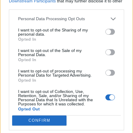
Downstream Participants
that may further disclose it to other
third parties.
Personal Data Processing Opt Outs
I want to opt-out of the Sharing of my
personal data.
Anno di Fondazione:
1878 come Newton Health LYR F.C.
Opted In
Stadio:
Old Trafford (75.731)
Città:
Manchester
I want to opt-out of the Sale of my
Personal Data.
Presidente:
Avram Glazer e Joel Glazer
Opted In
Manager:
Ruben Amorim
ALBO D'ORO
I want to opt-out of processing my
Personal Data for Targeted Advertising.
Premier League:
20
Opted In
FA Cup:
13
League Cup:
6
I want to opt-out of Collection, Use,
Retention, Sale, and/or Sharing of my
FA Community Shield:
21
Personal Data that Is Unrelated with the
Champions League:
3
Purposes for which it was collected.
Opted Out
Supercoppa Europea:
1
Coppa del Mondo per Club:
1
CONFIRM