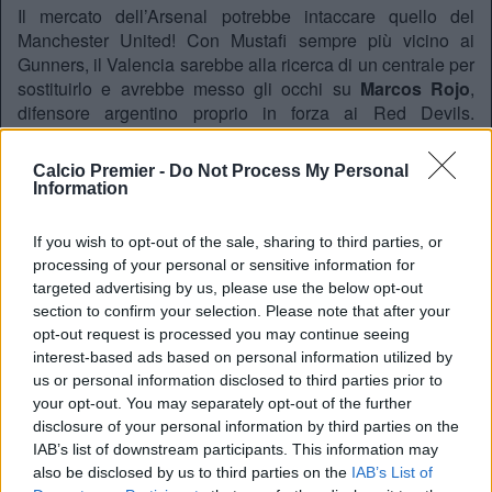
Il mercato dell’Arsenal potrebbe intaccare quello del
Manchester United! Con Mustafi sempre più vicino ai
Gunners, il Valencia sarebbe alla ricerca di un centrale per
sostituirlo e avrebbe messo gli occhi su
Marcos Rojo
,
difensore argentino proprio in forza ai Red Devils.
Secondo
Superdeporte
, gli spagnoli acquisirebbero il
giocatore in
prestito con un opzione per l’acquisto a
Calcio Premier -
Do Not Process My Personal
titolo definitivo.
Information
If you wish to opt-out of the sale, sharing to third parties, or
REDAZIONE
processing of your personal or sensitive information for
Twitter @Calciopremier
targeted advertising by us, please use the below opt-out
section to confirm your selection. Please note that after your
opt-out request is processed you may continue seeing
interest-based ads based on personal information utilized by
us or personal information disclosed to third parties prior to
your opt-out. You may separately opt-out of the further
disclosure of your personal information by third parties on the
IAB’s list of downstream participants. This information may
also be disclosed by us to third parties on the
IAB’s List of