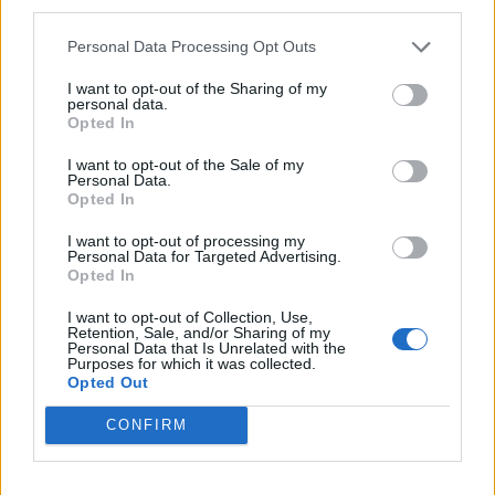
third parties.
Personal Data Processing Opt Outs
I want to opt-out of the Sharing of my
personal data.
Opted In
Anno di Fondazione:
1886 come Dial Square
Stadio:
Emirates Stadium (60.338)
I want to opt-out of the Sale of my
Personal Data.
Città:
Londra
Opted In
Presidente:
Sran Kroenke
Manager:
Mikel Arteta
I want to opt-out of processing my
Personal Data for Targeted Advertising.
ALBO D'ORO
Opted In
Premier League:
13
I want to opt-out of Collection, Use,
FA Cup:
14
Retention, Sale, and/or Sharing of my
League Cup:
2
Personal Data that Is Unrelated with the
Purposes for which it was collected.
FA Community Shield:
17
Opted Out
CONFIRM
Ufficiale. l'Everton prende Norgaard dall'Arsenal. Cifre e
dettagli