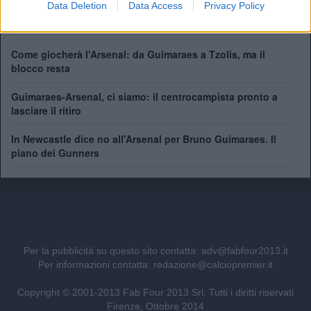
Data Deletion
Data Access
Privacy Policy
Il Real Madrid rilancia per Vinicius: pronta la nuova offerta
di rinnovo
Come giocherà l'Arsenal: da Guimaraes a Tzolis, ma il
blocco resta
Guimaraes-Arsenal, ci siamo: il centrocampista pronto a
lasciare il ritiro
In Newcastle dice no all'Arsenal per Bruno Guimaraes. Il
piano dei Gunners
Per la pubblicità su questo sito contatta:
adv@fabfour2013.it
Per informazioni contatta:
redazione@calciopremier.it
Copyright © 2001-2013 Fab Four 2013 Srl. Tutti i diritti riservati
Firenze, Ottobre 2014