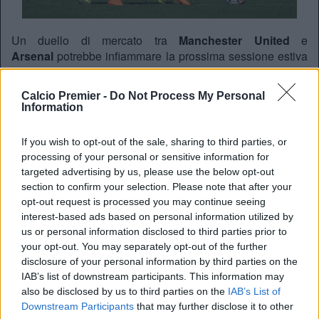
Un duello di mercato tra
Manchester United
e
Arsenal
potrebbe infiammare la prossima sessione estiva
di calciomercato in Inghilterra. Secondo quanto riportato in
data odierna dal
Sun
, infatti, i due club sono vigili
Calcio Premier -
Do Not Process My Personal
sull’evoluzione della storia tra
Daniel Sturridge
e il
Information
Liverpool
.
L’attaccante inglese, perseguitato da guai fisici negli ultimi
If you wish to opt-out of the sale, sharing to third parties, or
tempi, è sul piede di partenza dopo i malumori e le critiche
processing of your personal or sensitive information for
sorte nell’ambiente in seguito ai suoi continui
targeted advertising by us, please use the below opt-out
stop.
Sturridge
potrebbe lasciare i
Reds
per una cifra
section to confirm your selection. Please note that after your
opt-out request is processed you may continue seeing
vicina ai 15 milioni di sterline.
interest-based ads based on personal information utilized by
us or personal information disclosed to third parties prior to
your opt-out. You may separately opt-out of the further
REDAZIONE
disclosure of your personal information by third parties on the
Twitter: @Calciopremier
IAB’s list of downstream participants. This information may
also be disclosed by us to third parties on the
IAB’s List of
Downstream Participants
that may further disclose it to other