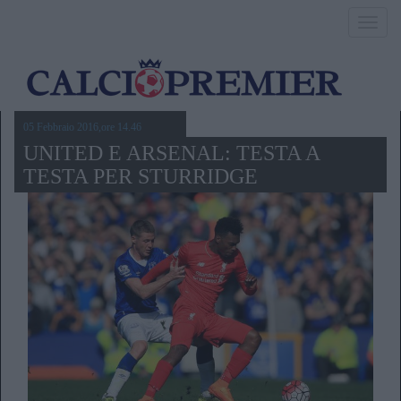
Toggl
navig
05 Febbraio 2016,ore 14.46
UNITED E ARSENAL: TESTA A
TESTA PER STURRIDGE