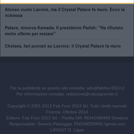
Alonso vuole Lacroix, ma il Crystal Palace fa muro. Ecco la
richiesta
Palace, rinnova Kamada. Il presidente Parish: "Ha rifiutato
molte offerte per restare"
Chelsea, fari puntati su Lacroix: il Crystal Palace fa muro
Per la pubblicità su questo sito contatta:
adv@fabfour2013.it
Per informazioni contatta:
redazione@calciopremier.it
Copyright © 2001-2013 Fab Four 2013 Srl. Tutti i diritti riservati
Firenze, Ottobre 2014
Editore: Fab Four 2013 Srl. - Partita IVA: 06342490486 Direttore
Responsabile: Saverio Pestuggia. ENGINEERING
fgiova.com
LAYOUT G. Ligas