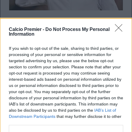
Calcio Premier -
Do Not Process My Personal
Nuovo colpo in entrata da parte del
Crystal Palace
.
Information
Emmanuel Adebayor
ha infatti deciso di trasferirsi in casa
Pardew
dopo essersi svincolato dal contratto che lo
If you wish to opt-out of the sale, sharing to third parties, or
legava al
Tottenham
. Superati i problemi riguardanti
processing of your personal or sensitive information for
l’ingaggio vista la buona uscita ottenuta dagli Spurs. A
targeted advertising by us, please use the below opt-out
riportarlo è
Sky Sports UK.
section to confirm your selection. Please note that after your
opt-out request is processed you may continue seeing
interest-based ads based on personal information utilized by
us or personal information disclosed to third parties prior to
REDAZIONE
your opt-out. You may separately opt-out of the further
disclosure of your personal information by third parties on the
Twitter: @Calciopremier
IAB’s list of downstream participants. This information may
also be disclosed by us to third parties on the
IAB’s List of
Downstream Participants
that may further disclose it to other
third parties.