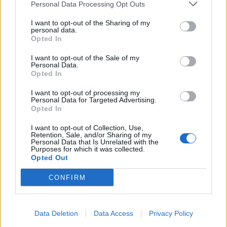
Personal Data Processing Opt Outs
I want to opt-out of the Sharing of my
personal data.
Opted In
I want to opt-out of the Sale of my
Personal Data.
Opted In
Anno di Fondazione:
1905
I want to opt-out of processing my
Stadio:
Selhurst Park (26.255)
Personal Data for Targeted Advertising.
Città:
Londra
Opted In
Presidente:
Steve Parish
I want to opt-out of Collection, Use,
Manager:
Oliver Glasner
Retention, Sale, and/or Sharing of my
Personal Data that Is Unrelated with the
ALBO D'ORO
Purposes for which it was collected.
Opted Out
CONFIRM
Crystal Palace, ufficiale Tomiyasu: il difensore giapponese
è il secondo colpo estivo
Crystal Palace, Tomiyasu a un passo dal ritorno in
Data Deletion
Data Access
Privacy Policy
Premier: trattativa a parametro zero