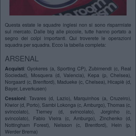
Questa estate le squadre inglesi non si sono risparmiate
sul mercato. Dalle big alle piccole, tutte hanno portato a
segno dei colpi importanti. Qui troverete le operazioni
squadra per squadra. Ecco la tabella completa:
ARSENAL
Acquisti
: Gyokeres (a, Sporting CP), Zubimendi (c, Real
Sociedad), Mosquera (d, Valencia), Kepa (p, Chelsea),
Norgaard (c, Brenftord), Madueke (c, Chelsea), Hicapiè (d,
Bayer, Leverkusen)
Cessioni
: Tavares (d, Lazio), Marquinhos (a, Cruzeiro),
Kiwior (d, Porto), Sambi Lokonga (c, Amburgo), Thomas (c,
svincolato), Tierney (d, svincolato), Jorginho (c,
svincolato), Fabio Vieira (c, Amburgo), Zinchenko (d,
Nottingham Forest), Nelsson (c, Brentford), Hein (p,
Werder Brema)