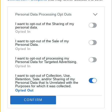
Gudmundsson (d, Lille), Justin (d, Leicester), Bornauw (d,
third parties.
Wolfsburg), Calvert Lewin (a, svincolato), Nmecha (c,
Wolfsburg)
Personal Data Processing Opt Outs
Cessioni
: Kristensen (d, Eintracht Francoforte),
I want to opt-out of the Sharing of my
personal data.
Greenwood (c, Pogun), Firpo (d, Betis), Gyabi (c, Hull
Opted In
City), Wober (d, Werder Brema), Joseph (a, Mallorca),
Gelhardt (a, Hull City), Schmidt (a, Werder Brema),
I want to opt-out of the Sale of my
Ramazani (a, Valencia), Guilavogiu (c, svinxolato),
Personal Data.
Opted In
Bamford (a, svincolato)
I want to opt-out of processing my
LIVERPOOL
Personal Data for Targeted Advertising.
Opted In
Acquisti
: Wirtz (c, Bayer Leverkusen), Isak (a, Newcastle),
Leoni (d, Parma), Pecsi (Puskas Akademia), Frimpong (d,
I want to opt-out of Collection, Use,
Retention, Sale, and/or Sharing of my
Bayer Leverkusen), Kerkez (d, Bournemouth), Ekitikè (a,
Personal Data that Is Unrelated with the
Eintracht Francoforte), Woodman (p, svincolato)
Purposes for which it was collected.
Opted Out
Cessioni
: Luis Diaz (a, Bayern Monaco), Quansah (d,
Bayer Leverkusen), Kelleher (p, Brentford), Nunez (a, Al-
CONFIRM
Hilal), Doak (c, Bournemouth), Morton (d, Lione),
Alexander Arnold (d, Real Madrid), Philipps (d, West