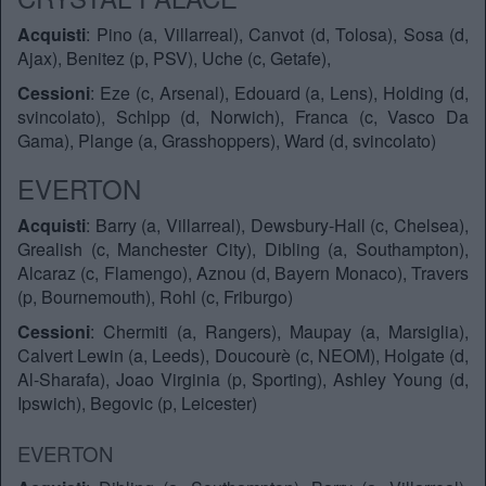
Acquisti
: Pino (a, Villarreal), Canvot (d, Tolosa), Sosa (d,
Ajax), Benitez (p, PSV), Uche (c, Getafe),
Cessioni
: Eze (c, Arsenal), Edouard (a, Lens), Holding (d,
svincolato), Schlpp (d, Norwich), Franca (c, Vasco Da
Gama), Plange (a, Grasshoppers), Ward (d, svincolato)
EVERTON
Acquisti
: Barry (a, Villarreal), Dewsbury-Hall (c, Chelsea),
Grealish (c, Manchester City), Dibling (a, Southampton),
Alcaraz (c, Flamengo), Aznou (d, Bayern Monaco), Travers
(p, Bournemouth), Rohl (c, Friburgo)
Cessioni
: Chermiti (a, Rangers), Maupay (a, Marsiglia),
Calvert Lewin (a, Leeds), Doucourè (c, NEOM), Holgate (d,
Al-Sharafa), Joao Virginia (p, Sporting), Ashley Young (d,
Ipswich), Begovic (p, Leicester)
EVERTON