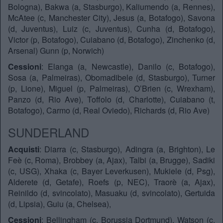
Bologna), Bakwa (a, Stasburgo), Kaliumendo (a, Rennes),
McAtee (c, Manchester City), Jesus (a, Botafogo), Savona
(d, Juventus), Luiz (c, Juventus), Cunha (d, Botafogo),
Victor (p, Botafogo), Cuiabano (d, Botafogo), Zinchenko (d,
Arsenal) Gunn (p, Norwich)
Cessioni
: Elanga (a, Newcastle), Danilo (c, Botafogo),
Sosa (a, Palmeiras), Obomadibele (d, Stasburgo), Turner
(p, Lione), Miguel (p, Palmeiras), O’Brien (c, Wrexham),
Panzo (d, Rio Ave), Toffolo (d, Charlotte), Cuiabano (t,
Botafogo), Carmo (d, Real Oviedo), Richards (d, Rio Ave)
SUNDERLAND
Acquisti
: Diarra (c, Stasburgo), Adingra (a, Brighton), Le
Feè (c, Roma), Brobbey (a, Ajax), Talbi (a, Brugge), Sadiki
(c, USG), Xhaka (c, Bayer Leverkusen), Mukiele (d, Psg),
Alderete (d, Getafe), Roefs (p, NEC), Traorè (a, Ajax),
Reinildo (d, svincolato), Masuaku (d, svincolato), Gertuida
(d, Lipsia), Guiu (a, Chelsea),
Cessioni
: Bellingham (c, Borussia Dortmund), Watson (c,