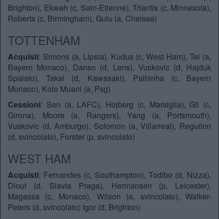
Brighton), Ekwah (c, Sain-Etienne), Triantis (c, Minnesota),
Roberts (c, Birmingham), Guiu (a, Chelsea)
TOTTENHAM
Acquisti
: Simons (a, Lipsia), Kudus (c, West Ham), Tel (a,
Bayern Monaco), Danso (d, Lens), Vuskovic (d, Hajduk
Spalato), Takai (d, Kawasaki), Palhinha (c, Bayern
Monaco), Kolo Muani (a, Psg)
Cessioni
: Son (a, LAFC), Hojberg (c, Marsiglia), Gil (c,
Girona), Moore (a, Rangers), Yang (a, Portsmouth),
Vuskovic (d, Amburgo), Solomon (a, Villarreal), Reguilon
(d, svincolato), Forster (p, svincolato)
WEST HAM
Acquisti
: Fernandes (c, Southampton), Todibo (d, Nizza),
Diouf (d, Slavia Praga), Hermansen (p, Leicester),
Magassa (c, Monaco), Wilson )a, svincolato), Walker-
Peters (d, svincolato) Igor (d, Brighton)