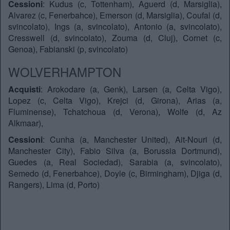
Cessioni
: Kudus (c, Tottenham), Aguerd (d, Marsiglia),
Alvarez (c, Fenerbahce), Emerson (d, Marsiglia), Coufal (d,
svincolato), Ings (a, svincolato), Antonio (a, svincolato),
Cresswell (d, svincolato), Zouma (d, Cluj), Cornet (c,
Genoa), Fabianski (p, svincolato)
WOLVERHAMPTON
Acquisti
: Arokodare (a, Genk), Larsen (a, Celta Vigo),
Lopez (c, Celta Vigo), Krejci (d, Girona), Arias (a,
Fluminense), Tchatchoua (d, Verona), Wolfe (d, Az
Alkmaar),
Cessioni
: Cunha (a, Manchester United), Ait-Nouri (d,
Manchester City), Fabio Silva (a, Borussia Dortmund),
Guedes (a, Real Sociedad), Sarabia (a, svincolato),
Semedo (d, Fenerbahce), Doyle (c, Birmingham), Djiga (d,
Rangers), Lima (d, Porto)