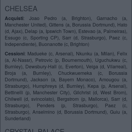
CHELSEA
Acquisti
: Joao Pedro (a, Brighton), Garnacho (a,
Manchester United), Gittens (a, Borussia Dortmund), Hato
(d, Ajax), Delap (a, Ipswich Town), Estevao (a, Palmeiras),
Essugo (c, Sporting CP), Sarr (d, Strasburgo), Paez (c,
Independiente), Buonanotte (c, Brighton)
Cessioni
: Madueke (c, Arsenal), Nkunku (a, Milan), Felix
(a, Al-Nassr), Petrovic (p, Bournemouth), Uguchukwu (c,
Burnley), Dewsbury-Hall (c, Everton), Veiga (d, Vilarreal),
Broja (a, Burnley), Chuckwuemeka (c, Borussia
Dortmund), Jackson (a, Bayern Monaco), Amougou (a,
Strasburgo), Humphreys (d, Burnley), Kepa (p, Arsenal),
Bettinelli (p, Manchester City), Gilchrist (d, West Brom),
Chilwell (d, svincolato), Bergstrom (p, Mallorca), Sarr (d,
Strasburgo), Penders (p, Strasburgo), Paez (c,
Strasburgo), Anselmino (d, Borussia Dortmund), Guiu (a,
Sunderland)
CRYSTAL PALACE