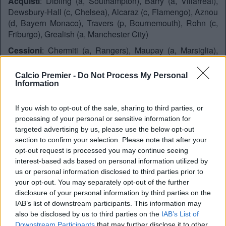
Acquisti
: Dibling (a, Southampton), Barry (a, Villarreal),
Dewsbury-Hall (c, Chelsea), Alcaraz (c, Flamengo), Aznou
(d, Bayern Monaco), Travers (p, Bournemouth), Rohn (c,
Friburgo), Grealish (a, Manchester City)
Cessioni
: Chermiti (a, Rangers), Maupay (a, Marsiglia),
Virginia (p, Sporting CP), Calvert Lewin (a, svincolato),
Begovic (p, svincolato), Holgate (d, svincolato), Young (d,
Calcio Premier -
Do Not Process My Personal
Ipswich Town), Doucourè (c, NEOM),
Information
FULHAM
If you wish to opt-out of the sale, sharing to third parties, or
processing of your personal or sensitive information for
Acquisti
: Kevin (a, Shakhtar), Asare (a, Bayern Monaco),
targeted advertising by us, please use the below opt-out
Lecomte (p, Montpellier), Chuckwueze (a, Milan),
section to confirm your selection. Please note that after your
Cessioni
: Pereira (c, Palmeiras), Godo (c, Stasburgo),
opt-out request is processed you may continue seeing
Vinicius (a, Gremio), Benda (p, Milwall), Willian (a,
interest-based ads based on personal information utilized by
svincolato)
us or personal information disclosed to third parties prior to
your opt-out. You may separately opt-out of the further
LEEDS UNITED
disclosure of your personal information by third parties on the
IAB’s list of downstream participants. This information may
Acquisti
: Stach (c, Hoffenheim), Okafor (a, Milan), Bijol (d,
also be disclosed by us to third parties on the
IAB’s List of
Udinese), Perri (p, Lione), Longstaff (c, Newcastle),
Downstream Participants
that may further disclose it to other