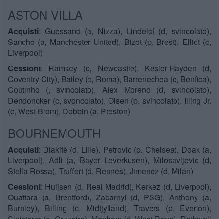
ASTON VILLA
Acquisti
: Guessand (a, Nizza), Lindelof (d, svincolato),
Sancho (a, Manchester United), Bizot (p, Brest), Elliot (c,
Liverpool)
Cessioni
: Ramsey (c, Newcastle), Kesler-Hayden (d,
Coventry City), Bailey (c, Roma), Barrenechea (c, Benfica),
Coutinho (, svincolato), Alex Moreno (d, svincolato),
Dendoncker (c, svoncolato), Olsen (p, svincolato), Illing Jr.
(c, West Brom), Dobbin (a, Preston)
BOURNEMOUTH
Acquisti
: Diakitè (d, Lille), Petrovic (p, Chelsea), Doak (a,
Liverpool), Adli (a, Bayer Leverkusen), Milosavljevic (d,
Stella Rossa), Truffert (d, Rennes), Jimenez (d, Milan)
Cessioni
: Huijsen (d, Real Madrid), Kerkez (d, Liverpool),
Ouattara (a, Brentford), Zabarnyi (d, PSG), Anthony (a,
Burnley), Billing (c, Midtjylland), Travers (p, Everton),
Sinisterra (a, Cruzeiro), Mepham (d, West Brom), Rothwell