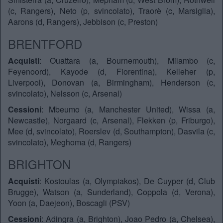
(c, Rangers), Neto (p, svincolato), Traorè (c, Marsiglia),
Aarons (d, Rangers), Jebbison (c, Preston)
BRENTFORD
Acquisti
: Ouattara (a, Bournemouth), Milambo (c,
Feyenoord), Kayode (d, Fiorentina), Kelleher (p,
Liverpool), Donovan (a, Birmingham), Henderson (c,
svincolato), Nelsson (c, Arsenal)
Cessioni
: Mbeumo (a, Manchester United), Wissa (a,
Newcastle), Norgaard (c, Arsenal), Flekken (p, Friburgo),
Mee (d, svincolato), Roerslev (d, Southampton), Dasvila (c,
svincolato), Meghoma (d, Rangers)
BRIGHTON
Acquisti
: Kostoulas (a, Olympiakos), De Cuyper (d, Club
Brugge), Watson (a, Sunderland), Coppola (d, Verona),
Yoon (a, Daejeon), Boscagli (PSV)
Cessioni
: Adingra (a, Brighton), Joao Pedro (a, Chelsea),