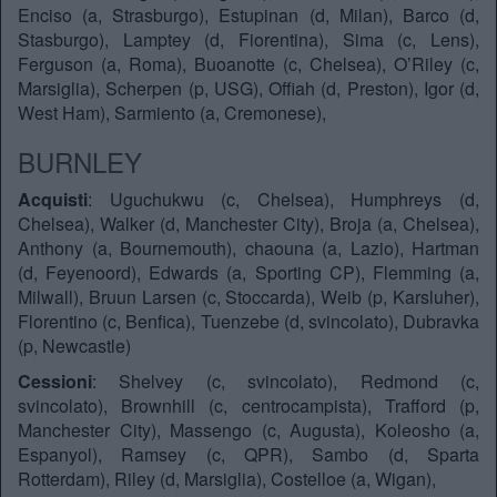
Enciso (a, Strasburgo), Estupinan (d, Milan), Barco (d,
Stasburgo), Lamptey (d, Fiorentina), Sima (c, Lens),
Ferguson (a, Roma), Buoanotte (c, Chelsea), O’Riley (c,
Marsiglia), Scherpen (p, USG), Offiah (d, Preston), Igor (d,
West Ham), Sarmiento (a, Cremonese),
BURNLEY
Acquisti
: Uguchukwu (c, Chelsea), Humphreys (d,
Chelsea), Walker (d, Manchester City), Broja (a, Chelsea),
Anthony (a, Bournemouth), chaouna (a, Lazio), Hartman
(d, Feyenoord), Edwards (a, Sporting CP), Flemming (a,
Milwall), Bruun Larsen (c, Stoccarda), Weib (p, Karsluher),
Florentino (c, Benfica), Tuenzebe (d, svincolato), Dubravka
(p, Newcastle)
Cessioni
: Shelvey (c, svincolato), Redmond (c,
svincolato), Brownhill (c, centrocampista), Trafford (p,
Manchester City), Massengo (c, Augusta), Koleosho (a,
Espanyol), Ramsey (c, QPR), Sambo (d, Sparta
Rotterdam), Riley (d, Marsiglia), Costelloe (a, Wigan),