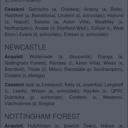
Cessioni
: Garnacho (a, Chelsea), Antony (a, Betis),
Rashford (a, Barcellona), Lindelof (d, svincolato), Hojlund
(a, Napoli), Sancho (a, Aston Villa), Weathley (a,
Northampton), Amass (d, Sheffield Wed.), Collyer (c, West
Brom.) Evans (d, svincolato), Eriksen (c, svincolato)
NEWCASTLE
Acquisti
: Woltemade (a, Stoccarda), Elanga (a,
Nottingham Forrest), Ramsey (c, Aston Villa), Wissa (a,
Brentford), Thiaw (d, Milan), Ramsdale (p, Southampton),
Cordero (c, Malaga)
Cessioni
: Isak (a, Liverpool), Kelly (d, Juventus), Longstaff
(c, Leeds), Wilson (a, svincolato), Hayden (c, QPR),
Dubravka (p, svincolato), Cordeno (c, Westerlo),
Vlachodimos (p, Siviglia)
NOTTINGHAM FOREST
Acquisti
: Hutchinson (c, Ipswich Town), Ndoye (a,